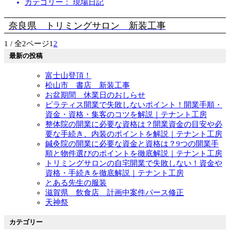
カテゴリー： 現場日記
奈良県 トリミングサロン 新装工事
1 / 全2ページ
1
2
最新の投稿
富士山登頂！
松山市 書店 新装工事
お盆期間 休業日のおしらせ
ピラティス開業で失敗しないポイント！開業手順・
資金・資格・集客のコツを解説｜テナント工房
整体院の開業に必要な資格は？開業資金の目安や必
要な手続き、内装のポイントを解説｜テナント工房
鍼灸院の開業に必要な資金と資格は？9つの開業手
順と物件選びのポイントを徹底解説｜テナント工房
トリミングサロンの自宅開業で失敗しない！資金や
資格・手続きを徹底解説｜テナント工房
とある先生の服装
滋賀県 飲食店 計画中案件パース修正
天神祭
カテゴリー