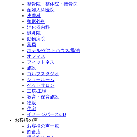
整骨院・整体院・接骨院
産婦人科医院
皮膚科
整形外科
消化器内科
鍼灸院
動物病院
薬局
ホテル/ゲストハウス/民泊
オフィス
フィットネス
施設
ゴルフスタジオ
ショールーム
ペットサロン
工房/工場
教育・保育施設
物販
住宅
イメージパース/3D
お客様の声
お客様の声一覧
飲食店