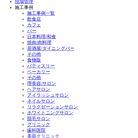
現場管理
施工事例
施工事例一覧
飲食店
カフェ
バー
日本料理/和食
焼肉/肉料理
居酒屋/ダイニングバー
その他
食物販
パティスリー
ベーカリー
その他
理美容/サロン
ヘアサロン
アイラッシュサロン
ネイルサロン
リラクゼーションサロン
ホワイトニングサロン
脱毛サロン
クリニック
歯科医院
美容クリニック