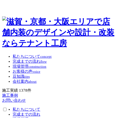
私たちについて
concept
完成までの流れ
flow
現場管理
construction
お客様の声
voice
豆知識
tips
会社案内
about
施工実績
1378
件
施工事例
お問い合わせ
私たちについて
完成までの流れ