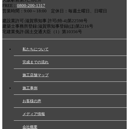
大阪駅前第3ビル25F
FREE：
0800-200-1317
営業時間：9:00～18:00 定休日：毎週土曜日、日曜日
建設業許可:滋賀県知事 許可(特-4)第22598号
建築士事務所登録:滋賀県知事登録(ほ)第2216号
宅建業免許:国土交通大臣（1）第10356号
私たちについて
完成までの流れ
施工店舗マップ
施工事例
お客様の声
メディア情報
会社概要