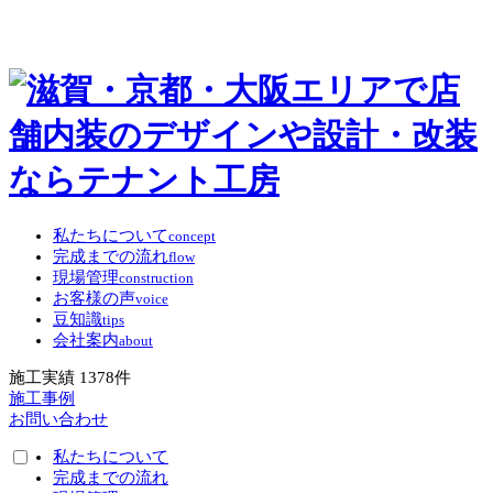
私たちについて
concept
完成までの流れ
flow
現場管理
construction
お客様の声
voice
豆知識
tips
会社案内
about
施工実績
1378
件
施工事例
お問い合わせ
私たちについて
完成までの流れ