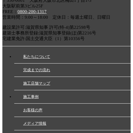
〒530-0001 大阪府大阪市北区梅田1丁目1-3
大阪駅前第3ビル25F
FREE：
0800-200-1317
営業時間：9:00～18:00 定休日：毎週土曜日、日曜日
建設業許可:滋賀県知事 許可(特-4)第22598号
建築士事務所登録:滋賀県知事登録(ほ)第2216号
宅建業免許:国土交通大臣（1）第10356号
私たちについて
完成までの流れ
施工店舗マップ
施工事例
お客様の声
メディア情報