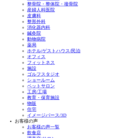
整骨院・整体院・接骨院
産婦人科医院
皮膚科
整形外科
消化器内科
鍼灸院
動物病院
薬局
ホテル/ゲストハウス/民泊
オフィス
フィットネス
施設
ゴルフスタジオ
ショールーム
ペットサロン
工房/工場
教育・保育施設
物販
住宅
イメージパース/3D
お客様の声
お客様の声一覧
飲食店