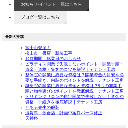
お知らせ/イベント一覧はこちら
ブログ一覧はこちら
最新の投稿
富士山登頂！
松山市 書店 新装工事
お盆期間 休業日のおしらせ
ピラティス開業で失敗しないポイント！開業手順・
資金・資格・集客のコツを解説｜テナント工房
整体院の開業に必要な資格は？開業資金の目安や必
要な手続き、内装のポイントを解説｜テナント工房
鍼灸院の開業に必要な資金と資格は？9つの開業手
順と物件選びのポイントを徹底解説｜テナント工房
トリミングサロンの自宅開業で失敗しない！資金や
資格・手続きを徹底解説｜テナント工房
とある先生の服装
滋賀県 飲食店 計画中案件パース修正
天神祭