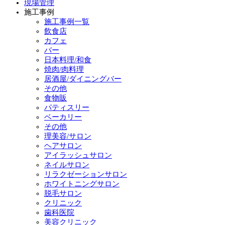
現場管理
施工事例
施工事例一覧
飲食店
カフェ
バー
日本料理/和食
焼肉/肉料理
居酒屋/ダイニングバー
その他
食物販
パティスリー
ベーカリー
その他
理美容/サロン
ヘアサロン
アイラッシュサロン
ネイルサロン
リラクゼーションサロン
ホワイトニングサロン
脱毛サロン
クリニック
歯科医院
美容クリニック