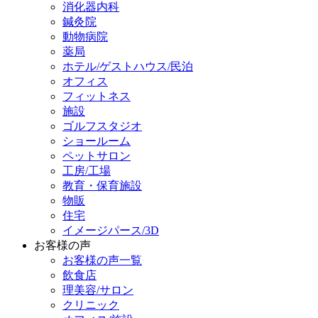
消化器内科
鍼灸院
動物病院
薬局
ホテル/ゲストハウス/民泊
オフィス
フィットネス
施設
ゴルフスタジオ
ショールーム
ペットサロン
工房/工場
教育・保育施設
物販
住宅
イメージパース/3D
お客様の声
お客様の声一覧
飲食店
理美容/サロン
クリニック