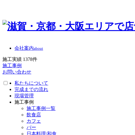
会社案内
about
施工実績
1378
件
施工事例
お問い合わせ
私たちについて
完成までの流れ
現場管理
施工事例
施工事例一覧
飲食店
カフェ
バー
日本料理/和食