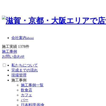
会社案内
about
施工実績
1378
件
施工事例
お問い合わせ
私たちについて
完成までの流れ
現場管理
施工事例
施工事例一覧
飲食店
カフェ
バー
日本料理/和食