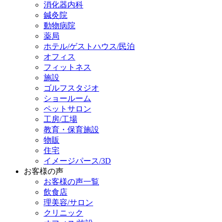
消化器内科
鍼灸院
動物病院
薬局
ホテル/ゲストハウス/民泊
オフィス
フィットネス
施設
ゴルフスタジオ
ショールーム
ペットサロン
工房/工場
教育・保育施設
物販
住宅
イメージパース/3D
お客様の声
お客様の声一覧
飲食店
理美容/サロン
クリニック