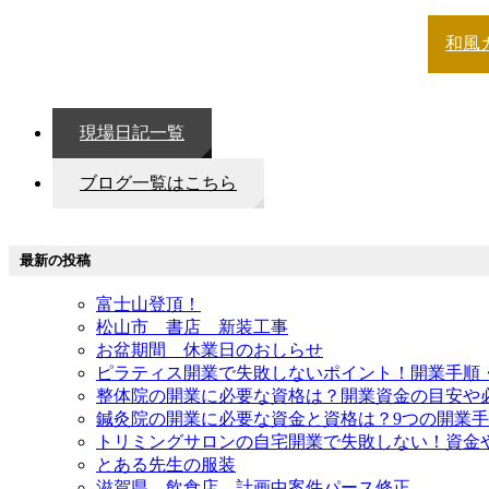
和風
現場日記一覧
ブログ一覧はこちら
最新の投稿
富士山登頂！
松山市 書店 新装工事
お盆期間 休業日のおしらせ
ピラティス開業で失敗しないポイント！開業手順
整体院の開業に必要な資格は？開業資金の目安や
鍼灸院の開業に必要な資金と資格は？9つの開業
トリミングサロンの自宅開業で失敗しない！資金
とある先生の服装
滋賀県 飲食店 計画中案件パース修正