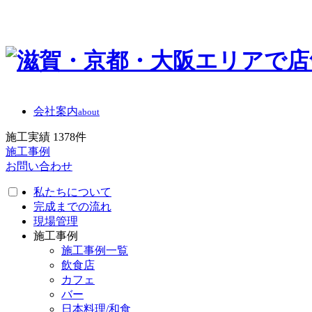
会社案内
about
施工実績
1378
件
施工事例
お問い合わせ
私たちについて
完成までの流れ
現場管理
施工事例
施工事例一覧
飲食店
カフェ
バー
日本料理/和食