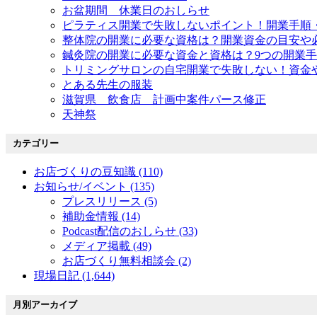
お盆期間 休業日のおしらせ
ピラティス開業で失敗しないポイント！開業手順
整体院の開業に必要な資格は？開業資金の目安や
鍼灸院の開業に必要な資金と資格は？9つの開業
トリミングサロンの自宅開業で失敗しない！資金
とある先生の服装
滋賀県 飲食店 計画中案件パース修正
天神祭
カテゴリー
お店づくりの豆知識 (110)
お知らせ/イベント (135)
プレスリリース (5)
補助金情報 (14)
Podcast配信のおしらせ (33)
メディア掲載 (49)
お店づくり無料相談会 (2)
現場日記 (1,644)
月別アーカイブ