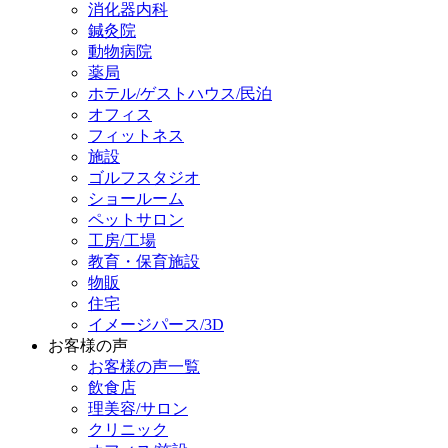
消化器内科
鍼灸院
動物病院
薬局
ホテル/ゲストハウス/民泊
オフィス
フィットネス
施設
ゴルフスタジオ
ショールーム
ペットサロン
工房/工場
教育・保育施設
物販
住宅
イメージパース/3D
お客様の声
お客様の声一覧
飲食店
理美容/サロン
クリニック