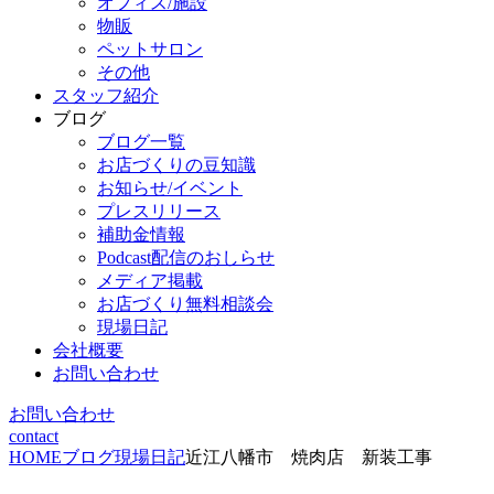
オフィス/施設
物販
ペットサロン
その他
スタッフ紹介
ブログ
ブログ一覧
お店づくりの豆知識
お知らせ/イベント
プレスリリース
補助金情報
Podcast配信のおしらせ
メディア掲載
お店づくり無料相談会
現場日記
会社概要
お問い合わせ
お問い合わせ
contact
HOME
ブログ
現場日記
近江八幡市 焼肉店 新装工事