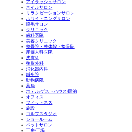
アイラッシュサロン
ネイルサロン
リラクゼーションサロン
ホワイトニングサロン
脱毛サロン
クリニック
歯科医院
美容クリニック
整骨院・整体院・接骨院
産婦人科医院
皮膚科
整形外科
消化器内科
鍼灸院
動物病院
薬局
ホテル/ゲストハウス/民泊
オフィス
フィットネス
施設
ゴルフスタジオ
ショールーム
ペットサロン
工房/工場