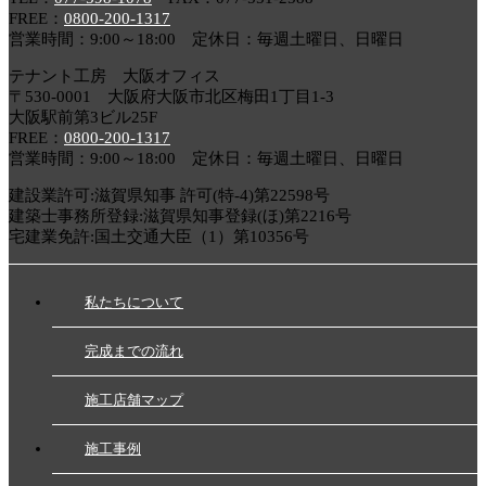
FREE：
0800-200-1317
営業時間：9:00～18:00 定休日：毎週土曜日、日曜日
テナント工房 大阪オフィス
〒530-0001 大阪府大阪市北区梅田1丁目1-3
大阪駅前第3ビル25F
FREE：
0800-200-1317
営業時間：9:00～18:00 定休日：毎週土曜日、日曜日
建設業許可:滋賀県知事 許可(特-4)第22598号
建築士事務所登録:滋賀県知事登録(ほ)第2216号
宅建業免許:国土交通大臣（1）第10356号
私たちについて
完成までの流れ
施工店舗マップ
施工事例