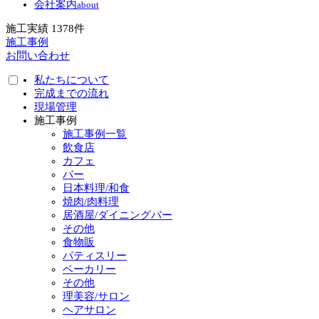
会社案内
about
施工実績
1378
件
施工事例
お問い合わせ
私たちについて
完成までの流れ
現場管理
施工事例
施工事例一覧
飲食店
カフェ
バー
日本料理/和食
焼肉/肉料理
居酒屋/ダイニングバー
その他
食物販
パティスリー
ベーカリー
その他
理美容/サロン
ヘアサロン