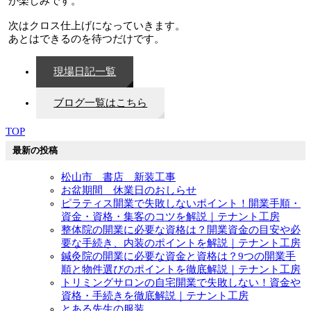
が楽しみです。
次はクロス仕上げになっていきます。
あとはできるのを待つだけです。
現場日記一覧
ブログ一覧はこちら
TOP
最新の投稿
松山市 書店 新装工事
お盆期間 休業日のおしらせ
ピラティス開業で失敗しないポイント！開業手順・
資金・資格・集客のコツを解説｜テナント工房
整体院の開業に必要な資格は？開業資金の目安や必
要な手続き、内装のポイントを解説｜テナント工房
鍼灸院の開業に必要な資金と資格は？9つの開業手
順と物件選びのポイントを徹底解説｜テナント工房
トリミングサロンの自宅開業で失敗しない！資金や
資格・手続きを徹底解説｜テナント工房
とある先生の服装