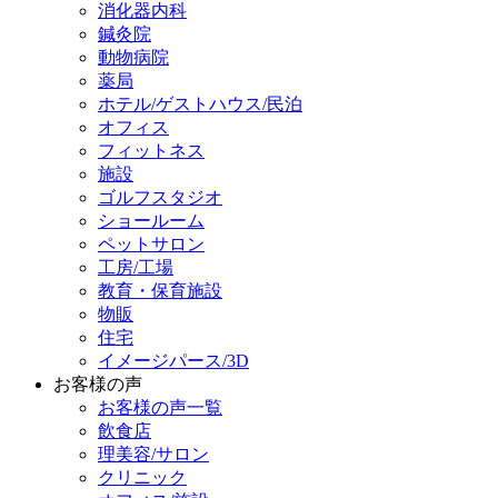
消化器内科
鍼灸院
動物病院
薬局
ホテル/ゲストハウス/民泊
オフィス
フィットネス
施設
ゴルフスタジオ
ショールーム
ペットサロン
工房/工場
教育・保育施設
物販
住宅
イメージパース/3D
お客様の声
お客様の声一覧
飲食店
理美容/サロン
クリニック