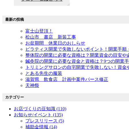
最新の投稿
富士山登頂！
松山市 書店 新装工事
お盆期間 休業日のおしらせ
ピラティス開業で失敗しないポイント！開業手順
整体院の開業に必要な資格は？開業資金の目安や
鍼灸院の開業に必要な資金と資格は？9つの開業
トリミングサロンの自宅開業で失敗しない！資金
とある先生の服装
滋賀県 飲食店 計画中案件パース修正
天神祭
カテゴリー
お店づくりの豆知識 (110)
お知らせ/イベント (135)
プレスリリース (5)
補助金情報 (14)