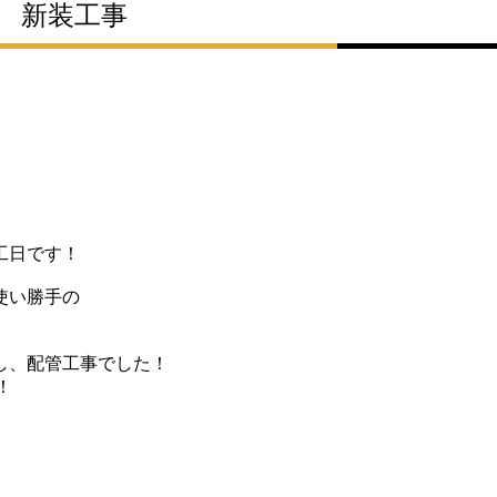
ン 新装工事
工日です！
使い勝手の
し、配管工事でした！
！