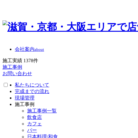
会社案内
about
施工実績
1378
件
施工事例
お問い合わせ
私たちについて
完成までの流れ
現場管理
施工事例
施工事例一覧
飲食店
カフェ
バー
日本料理/和食