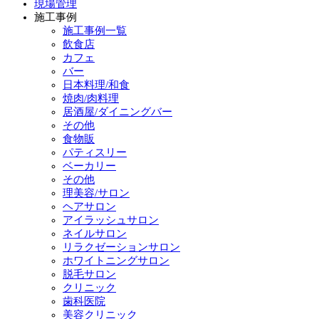
現場管理
施工事例
施工事例一覧
飲食店
カフェ
バー
日本料理/和食
焼肉/肉料理
居酒屋/ダイニングバー
その他
食物販
パティスリー
ベーカリー
その他
理美容/サロン
ヘアサロン
アイラッシュサロン
ネイルサロン
リラクゼーションサロン
ホワイトニングサロン
脱毛サロン
クリニック
歯科医院
美容クリニック