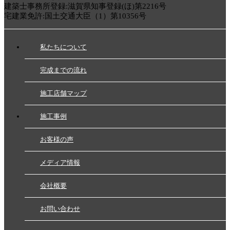
建築士事務所登録:滋賀県知事登録(ほ)第2216号
宅建業免許:国土交通大臣（1）第10356号
私たちについて
完成までの流れ
施工店舗マップ
施工事例
お客様の声
メディア情報
会社概要
お問い合わせ