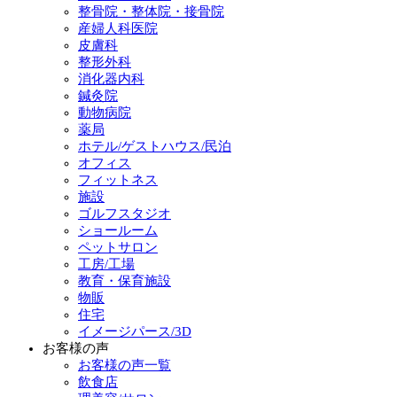
整骨院・整体院・接骨院
産婦人科医院
皮膚科
整形外科
消化器内科
鍼灸院
動物病院
薬局
ホテル/ゲストハウス/民泊
オフィス
フィットネス
施設
ゴルフスタジオ
ショールーム
ペットサロン
工房/工場
教育・保育施設
物販
住宅
イメージパース/3D
お客様の声
お客様の声一覧
飲食店