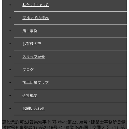
私たちについて
完成までの流れ
施工事例
お客様の声
スタッフ紹介
ブログ
施工店舗マップ
会社概要
お問い合わせ
建設業許可:滋賀県知事 許可(特-4)第22598号 / 建築士事務所登録:
滋賀県知事登録(ほ)第2216号 / 宅建業免許:国土交通大臣（1）第