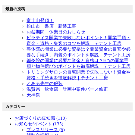
最新の投稿
富士山登頂！
松山市 書店 新装工事
お盆期間 休業日のおしらせ
ピラティス開業で失敗しないポイント！開業手順・
資金・資格・集客のコツを解説｜テナント工房
整体院の開業に必要な資格は？開業資金の目安や必
要な手続き、内装のポイントを解説｜テナント工房
鍼灸院の開業に必要な資金と資格は？9つの開業手
順と物件選びのポイントを徹底解説｜テナント工房
トリミングサロンの自宅開業で失敗しない！資金や
資格・手続きを徹底解説｜テナント工房
とある先生の服装
滋賀県 飲食店 計画中案件パース修正
天神祭
カテゴリー
お店づくりの豆知識 (110)
お知らせ/イベント (135)
プレスリリース (5)