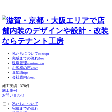
私たちについて
concept
完成までの流れ
flow
現場管理
construction
お客様の声
voice
豆知識
tips
会社案内
about
施工実績
1378
件
施工事例
お問い合わせ
私たちについて
完成までの流れ