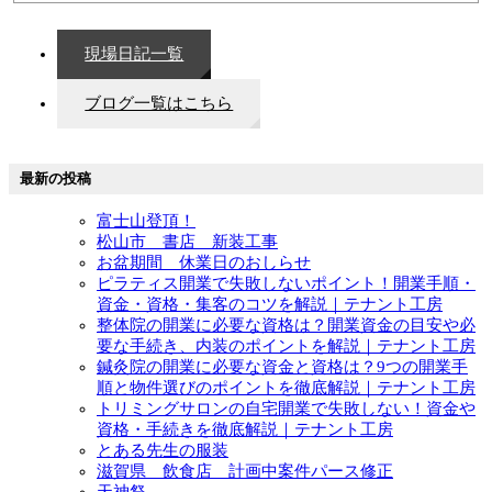
現場日記一覧
ブログ一覧はこちら
最新の投稿
富士山登頂！
松山市 書店 新装工事
お盆期間 休業日のおしらせ
ピラティス開業で失敗しないポイント！開業手順・
資金・資格・集客のコツを解説｜テナント工房
整体院の開業に必要な資格は？開業資金の目安や必
要な手続き、内装のポイントを解説｜テナント工房
鍼灸院の開業に必要な資金と資格は？9つの開業手
順と物件選びのポイントを徹底解説｜テナント工房
トリミングサロンの自宅開業で失敗しない！資金や
資格・手続きを徹底解説｜テナント工房
とある先生の服装
滋賀県 飲食店 計画中案件パース修正