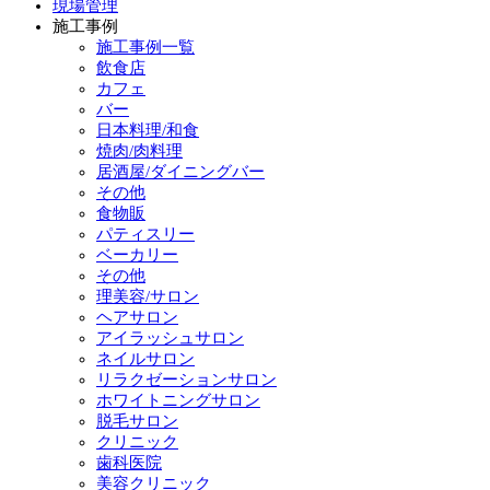
現場管理
施工事例
施工事例一覧
飲食店
カフェ
バー
日本料理/和食
焼肉/肉料理
居酒屋/ダイニングバー
その他
食物販
パティスリー
ベーカリー
その他
理美容/サロン
ヘアサロン
アイラッシュサロン
ネイルサロン
リラクゼーションサロン
ホワイトニングサロン
脱毛サロン
クリニック
歯科医院
美容クリニック