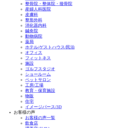
整骨院・整体院・接骨院
産婦人科医院
皮膚科
整形外科
消化器内科
鍼灸院
動物病院
薬局
ホテル/ゲストハウス/民泊
オフィス
フィットネス
施設
ゴルフスタジオ
ショールーム
ペットサロン
工房/工場
教育・保育施設
物販
住宅
イメージパース/3D
お客様の声
お客様の声一覧
飲食店