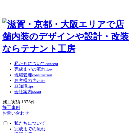
私たちについて
concept
完成までの流れ
flow
現場管理
construction
お客様の声
voice
豆知識
tips
会社案内
about
施工実績
1378
件
施工事例
お問い合わせ
私たちについて
完成までの流れ