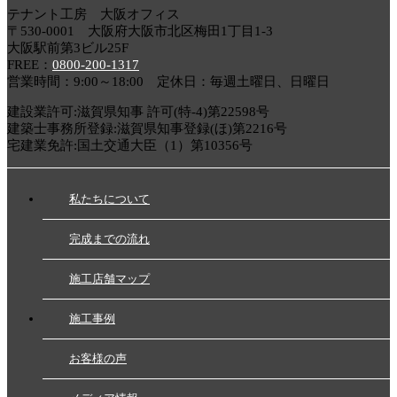
テナント工房 大阪オフィス
〒530-0001 大阪府大阪市北区梅田1丁目1-3
大阪駅前第3ビル25F
FREE：
0800-200-1317
営業時間：9:00～18:00 定休日：毎週土曜日、日曜日
建設業許可:滋賀県知事 許可(特-4)第22598号
建築士事務所登録:滋賀県知事登録(ほ)第2216号
宅建業免許:国土交通大臣（1）第10356号
私たちについて
完成までの流れ
施工店舗マップ
施工事例
お客様の声