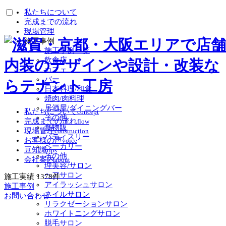
私たちについて
完成までの流れ
現場管理
施工事例
施工事例一覧
飲食店
カフェ
バー
日本料理/和食
焼肉/肉料理
居酒屋/ダイニングバー
私たちについて
concept
その他
完成までの流れ
flow
食物販
現場管理
construction
パティスリー
お客様の声
voice
ベーカリー
豆知識
tips
その他
会社案内
about
理美容/サロン
ヘアサロン
施工実績
1378
件
アイラッシュサロン
施工事例
ネイルサロン
お問い合わせ
リラクゼーションサロン
ホワイトニングサロン
脱毛サロン