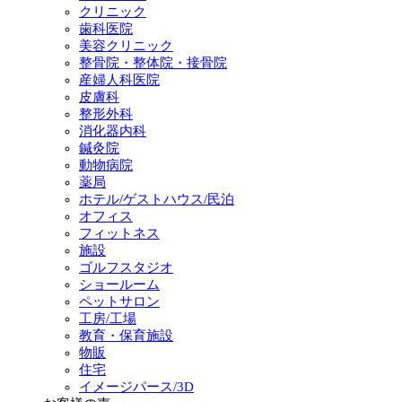
クリニック
歯科医院
美容クリニック
整骨院・整体院・接骨院
産婦人科医院
皮膚科
整形外科
消化器内科
鍼灸院
動物病院
薬局
ホテル/ゲストハウス/民泊
オフィス
フィットネス
施設
ゴルフスタジオ
ショールーム
ペットサロン
工房/工場
教育・保育施設
物販
住宅
イメージパース/3D