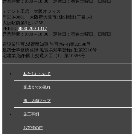
営業時間：9:00～18:00 定休日：毎週土曜日、日曜日
テナント工房 大阪オフィス
〒530-0001 大阪府大阪市北区梅田1丁目1-3
大阪駅前第3ビル25F
FREE：
0800-200-1317
営業時間：9:00～18:00 定休日：毎週土曜日、日曜日
建設業許可:滋賀県知事 許可(特-4)第22598号
建築士事務所登録:滋賀県知事登録(ほ)第2216号
宅建業免許:国土交通大臣（1）第10356号
私たちについて
完成までの流れ
施工店舗マップ
施工事例
お客様の声