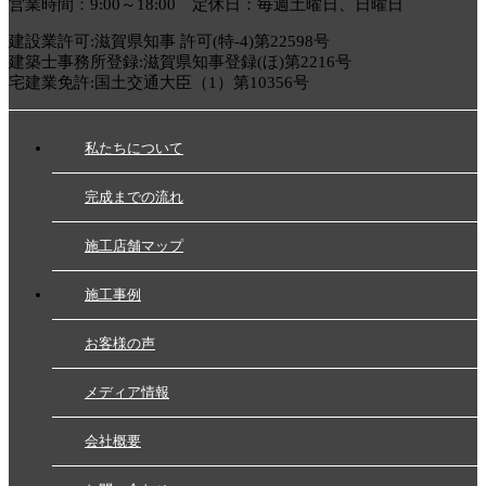
営業時間：9:00～18:00 定休日：毎週土曜日、日曜日
建設業許可:滋賀県知事 許可(特-4)第22598号
建築士事務所登録:滋賀県知事登録(ほ)第2216号
宅建業免許:国土交通大臣（1）第10356号
私たちについて
完成までの流れ
施工店舗マップ
施工事例
お客様の声
メディア情報
会社概要