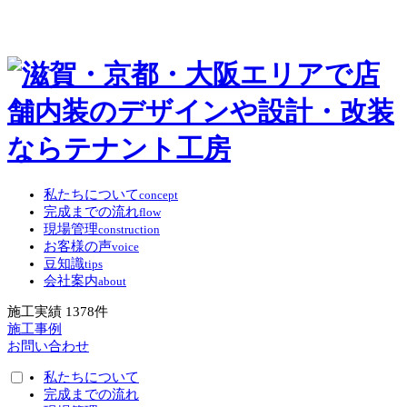
私たちについて
concept
完成までの流れ
flow
現場管理
construction
お客様の声
voice
豆知識
tips
会社案内
about
施工実績
1378
件
施工事例
お問い合わせ
私たちについて
完成までの流れ