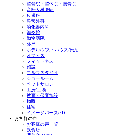
整骨院・整体院・接骨院
産婦人科医院
皮膚科
整形外科
消化器内科
鍼灸院
動物病院
薬局
ホテル/ゲストハウス/民泊
オフィス
フィットネス
施設
ゴルフスタジオ
ショールーム
ペットサロン
工房/工場
教育・保育施設
物販
住宅
イメージパース/3D
お客様の声
お客様の声一覧
飲食店