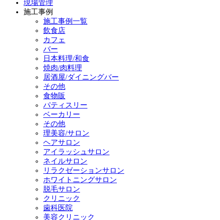
現場管理
施工事例
施工事例一覧
飲食店
カフェ
バー
日本料理/和食
焼肉/肉料理
居酒屋/ダイニングバー
その他
食物販
パティスリー
ベーカリー
その他
理美容/サロン
ヘアサロン
アイラッシュサロン
ネイルサロン
リラクゼーションサロン
ホワイトニングサロン
脱毛サロン
クリニック
歯科医院
美容クリニック