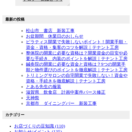
最新の投稿
松山市 書店 新装工事
お盆期間 休業日のおしらせ
ピラティス開業で失敗しないポイント！開業手順・
資金・資格・集客のコツを解説｜テナント工房
整体院の開業に必要な資格は？開業資金の目安や必
要な手続き、内装のポイントを解説｜テナント工房
鍼灸院の開業に必要な資金と資格は？9つの開業手
順と物件選びのポイントを徹底解説｜テナント工房
トリミングサロンの自宅開業で失敗しない！資金や
資格・手続きを徹底解説｜テナント工房
とある先生の服装
滋賀県 飲食店 計画中案件パース修正
天神祭
京都市 ダイニングバー 新装工事
カテゴリー
お店づくりの豆知識 (110)
お知らせ/イベント (135)