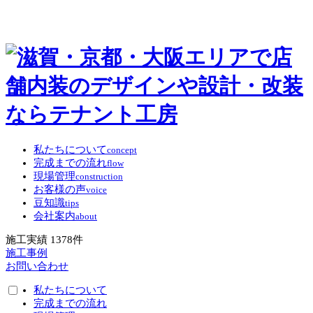
私たちについて
concept
完成までの流れ
flow
現場管理
construction
お客様の声
voice
豆知識
tips
会社案内
about
施工実績
1378
件
施工事例
お問い合わせ
私たちについて
完成までの流れ