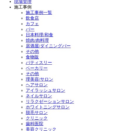
現場管理
施工事例
施工事例一覧
飲食店
カフェ
バー
日本料理/和食
焼肉/肉料理
居酒屋/ダイニングバー
その他
食物販
パティスリー
ベーカリー
その他
理美容/サロン
ヘアサロン
アイラッシュサロン
ネイルサロン
リラクゼーションサロン
ホワイトニングサロン
脱毛サロン
クリニック
歯科医院
美容クリニック