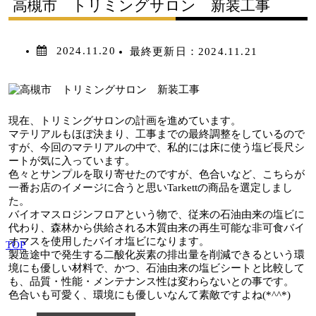
高槻市 トリミングサロン 新装工事
2024.11.20
最終更新日：
2024.11.21
現在、トリミングサロンの計画を進めています。
マテリアルもほぼ決まり、工事までの最終調整をしているので
すが、今回のマテリアルの中で、私的には床に使う塩ビ長尺シ
ートが気に入っています。
色々とサンプルを取り寄せたのですが、色合いなど、こちらが
一番お店のイメージに合うと思いTarkettの商品を選定しまし
た。
バイオマスロジンフロアという物で、従来の石油由来の塩ビに
代わり、森林から供給される木質由来の再生可能な非可食バイ
オマスを使用したバイオ塩ビになります。
TOP
製造途中で発生する二酸化炭素の排出量を削減できるという環
境にも優しい材料で、かつ、石油由来の塩ビシートと比較して
も、品質・性能・メンテナンス性は変わらないとの事です。
色合いも可愛く、環境にも優しいなんて素敵ですよね(*^^*)