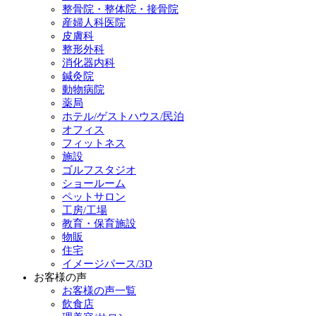
整骨院・整体院・接骨院
産婦人科医院
皮膚科
整形外科
消化器内科
鍼灸院
動物病院
薬局
ホテル/ゲストハウス/民泊
オフィス
フィットネス
施設
ゴルフスタジオ
ショールーム
ペットサロン
工房/工場
教育・保育施設
物販
住宅
イメージパース/3D
お客様の声
お客様の声一覧
飲食店