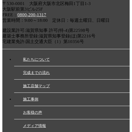
〒530-0001 大阪府大阪市北区梅田1丁目1-3
大阪駅前第3ビル25F
FREE：
0800-200-1317
営業時間：9:00～18:00 定休日：毎週土曜日、日曜日
建設業許可:滋賀県知事 許可(特-4)第22598号
建築士事務所登録:滋賀県知事登録(ほ)第2216号
宅建業免許:国土交通大臣（1）第10356号
私たちについて
完成までの流れ
施工店舗マップ
施工事例
お客様の声
メディア情報