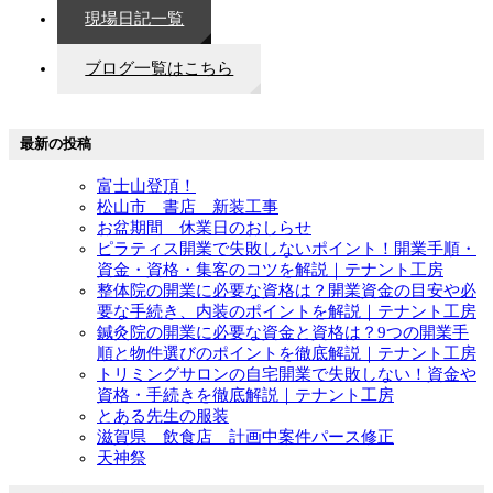
現場日記一覧
ブログ一覧はこちら
最新の投稿
富士山登頂！
松山市 書店 新装工事
お盆期間 休業日のおしらせ
ピラティス開業で失敗しないポイント！開業手順・
資金・資格・集客のコツを解説｜テナント工房
整体院の開業に必要な資格は？開業資金の目安や必
要な手続き、内装のポイントを解説｜テナント工房
鍼灸院の開業に必要な資金と資格は？9つの開業手
順と物件選びのポイントを徹底解説｜テナント工房
トリミングサロンの自宅開業で失敗しない！資金や
資格・手続きを徹底解説｜テナント工房
とある先生の服装
滋賀県 飲食店 計画中案件パース修正
天神祭