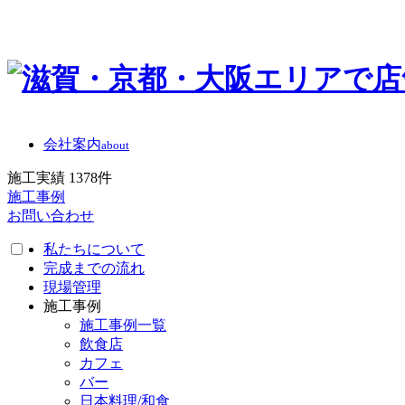
会社案内
about
施工実績
1378
件
施工事例
お問い合わせ
私たちについて
完成までの流れ
現場管理
施工事例
施工事例一覧
飲食店
カフェ
バー
日本料理/和食