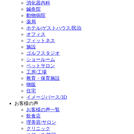
消化器内科
鍼灸院
動物病院
薬局
ホテル/ゲストハウス/民泊
オフィス
フィットネス
施設
ゴルフスタジオ
ショールーム
ペットサロン
工房/工場
教育・保育施設
物販
住宅
イメージパース/3D
お客様の声
お客様の声一覧
飲食店
理美容/サロン
クリニック