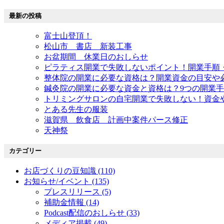
最新の投稿
富士山登頂！
松山市 書店 新装工事
お盆期間 休業日のおしらせ
ピラティス開業で失敗しないポイント！開業手順
整体院の開業に必要な資格は？開業資金の目安や
鍼灸院の開業に必要な資金と資格は？9つの開業
トリミングサロンの自宅開業で失敗しない！資金
とある先生の服装
滋賀県 飲食店 計画中案件パース修正
天神祭
カテゴリー
お店づくりの豆知識 (110)
お知らせ/イベント (135)
プレスリリース (5)
補助金情報 (14)
Podcast配信のおしらせ (33)
メディア掲載 (49)