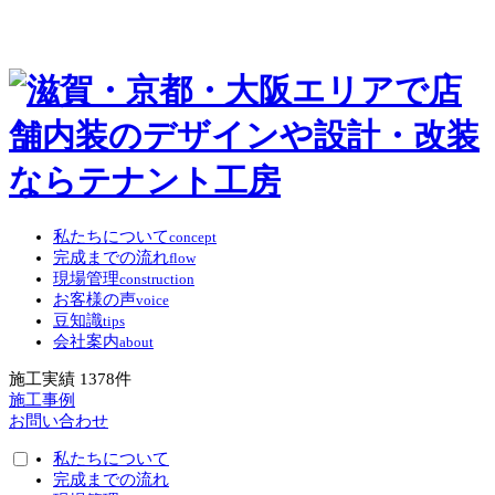
私たちについて
concept
完成までの流れ
flow
現場管理
construction
お客様の声
voice
豆知識
tips
会社案内
about
施工実績
1378
件
施工事例
お問い合わせ
私たちについて
完成までの流れ