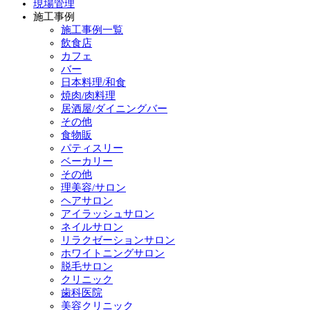
現場管理
施工事例
施工事例一覧
飲食店
カフェ
バー
日本料理/和食
焼肉/肉料理
居酒屋/ダイニングバー
その他
食物販
パティスリー
ベーカリー
その他
理美容/サロン
ヘアサロン
アイラッシュサロン
ネイルサロン
リラクゼーションサロン
ホワイトニングサロン
脱毛サロン
クリニック
歯科医院
美容クリニック