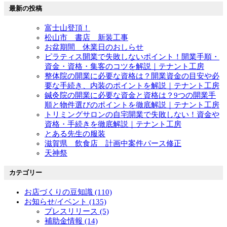
最新の投稿
富士山登頂！
松山市 書店 新装工事
お盆期間 休業日のおしらせ
ピラティス開業で失敗しないポイント！開業手順・
資金・資格・集客のコツを解説｜テナント工房
整体院の開業に必要な資格は？開業資金の目安や必
要な手続き、内装のポイントを解説｜テナント工房
鍼灸院の開業に必要な資金と資格は？9つの開業手
順と物件選びのポイントを徹底解説｜テナント工房
トリミングサロンの自宅開業で失敗しない！資金や
資格・手続きを徹底解説｜テナント工房
とある先生の服装
滋賀県 飲食店 計画中案件パース修正
天神祭
カテゴリー
お店づくりの豆知識 (110)
お知らせ/イベント (135)
プレスリリース (5)
補助金情報 (14)