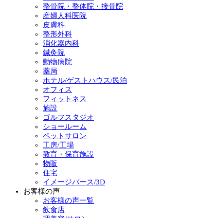
整骨院・整体院・接骨院
産婦人科医院
皮膚科
整形外科
消化器内科
鍼灸院
動物病院
薬局
ホテル/ゲストハウス/民泊
オフィス
フィットネス
施設
ゴルフスタジオ
ショールーム
ペットサロン
工房/工場
教育・保育施設
物販
住宅
イメージパース/3D
お客様の声
お客様の声一覧
飲食店