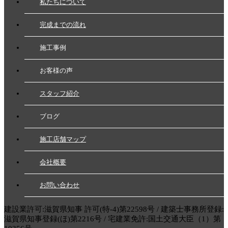
私たちについて
完成までの流れ
施工事例
お客様の声
スタッフ紹介
ブログ
施工店舗マップ
会社概要
お問い合わせ
建設業許可:滋賀県知事 許可(特-4)第22598号 / 建築士事務所登録:
滋賀県知事登録(ほ)第2216号 / 宅建業免許:国土交通大臣（1）第