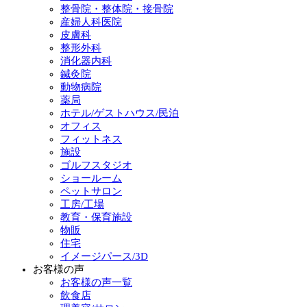
整骨院・整体院・接骨院
産婦人科医院
皮膚科
整形外科
消化器内科
鍼灸院
動物病院
薬局
ホテル/ゲストハウス/民泊
オフィス
フィットネス
施設
ゴルフスタジオ
ショールーム
ペットサロン
工房/工場
教育・保育施設
物販
住宅
イメージパース/3D
お客様の声
お客様の声一覧
飲食店