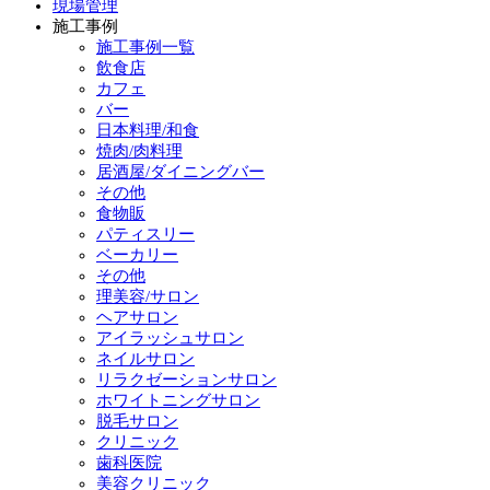
現場管理
施工事例
施工事例一覧
飲食店
カフェ
バー
日本料理/和食
焼肉/肉料理
居酒屋/ダイニングバー
その他
食物販
パティスリー
ベーカリー
その他
理美容/サロン
ヘアサロン
アイラッシュサロン
ネイルサロン
リラクゼーションサロン
ホワイトニングサロン
脱毛サロン
クリニック
歯科医院
美容クリニック