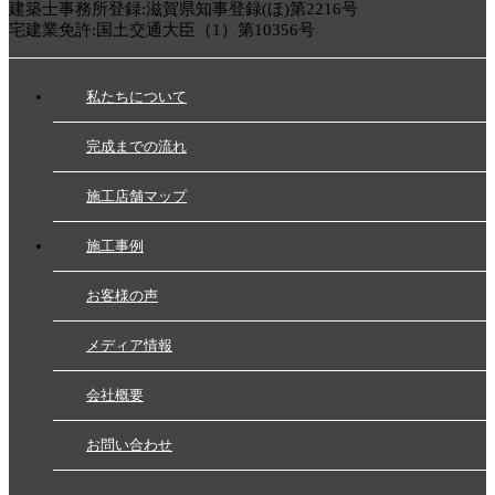
建築士事務所登録:滋賀県知事登録(ほ)第2216号
宅建業免許:国土交通大臣（1）第10356号
私たちについて
完成までの流れ
施工店舗マップ
施工事例
お客様の声
メディア情報
会社概要
お問い合わせ