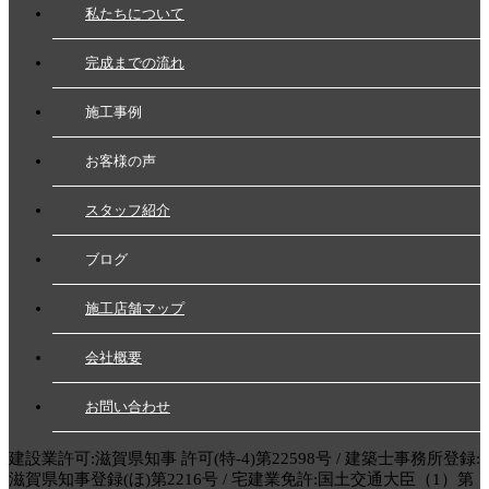
私たちについて
完成までの流れ
施工事例
お客様の声
スタッフ紹介
ブログ
施工店舗マップ
会社概要
お問い合わせ
建設業許可:滋賀県知事 許可(特-4)第22598号 / 建築士事務所登録:
滋賀県知事登録(ほ)第2216号 / 宅建業免許:国土交通大臣（1）第