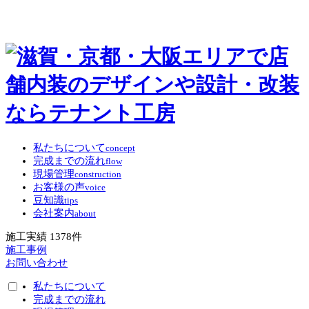
私たちについて
concept
完成までの流れ
flow
現場管理
construction
お客様の声
voice
豆知識
tips
会社案内
about
施工実績
1378
件
施工事例
お問い合わせ
私たちについて
完成までの流れ