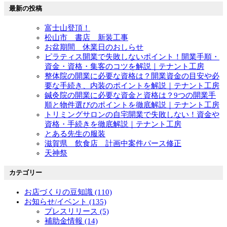
最新の投稿
富士山登頂！
松山市 書店 新装工事
お盆期間 休業日のおしらせ
ピラティス開業で失敗しないポイント！開業手順・
資金・資格・集客のコツを解説｜テナント工房
整体院の開業に必要な資格は？開業資金の目安や必
要な手続き、内装のポイントを解説｜テナント工房
鍼灸院の開業に必要な資金と資格は？9つの開業手
順と物件選びのポイントを徹底解説｜テナント工房
トリミングサロンの自宅開業で失敗しない！資金や
資格・手続きを徹底解説｜テナント工房
とある先生の服装
滋賀県 飲食店 計画中案件パース修正
天神祭
カテゴリー
お店づくりの豆知識 (110)
お知らせ/イベント (135)
プレスリリース (5)
補助金情報 (14)