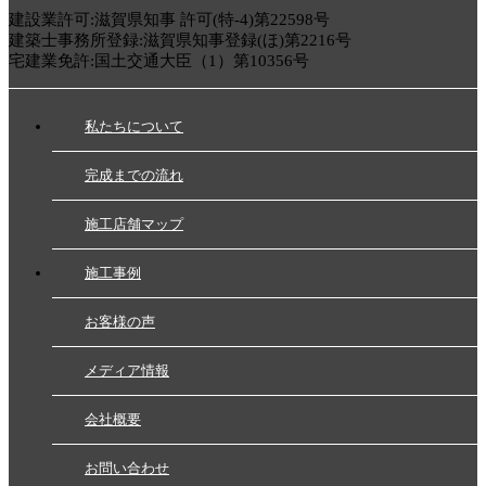
建設業許可:滋賀県知事 許可(特-4)第22598号
建築士事務所登録:滋賀県知事登録(ほ)第2216号
宅建業免許:国土交通大臣（1）第10356号
私たちについて
完成までの流れ
施工店舗マップ
施工事例
お客様の声
メディア情報
会社概要
お問い合わせ