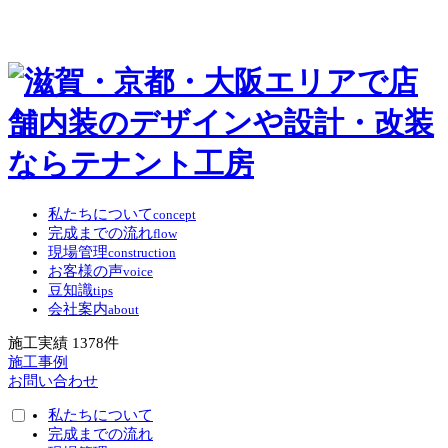
私たちについて
concept
完成までの流れ
flow
現場管理
construction
お客様の声
voice
豆知識
tips
会社案内
about
施工実績
1378
件
施工事例
お問い合わせ
私たちについて
完成までの流れ