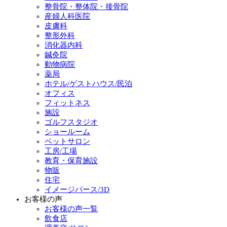
整骨院・整体院・接骨院
産婦人科医院
皮膚科
整形外科
消化器内科
鍼灸院
動物病院
薬局
ホテル/ゲストハウス/民泊
オフィス
フィットネス
施設
ゴルフスタジオ
ショールーム
ペットサロン
工房/工場
教育・保育施設
物販
住宅
イメージパース/3D
お客様の声
お客様の声一覧
飲食店