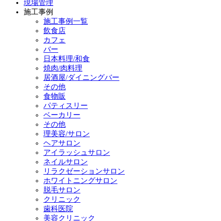
現場管理
施工事例
施工事例一覧
飲食店
カフェ
バー
日本料理/和食
焼肉/肉料理
居酒屋/ダイニングバー
その他
食物販
パティスリー
ベーカリー
その他
理美容/サロン
ヘアサロン
アイラッシュサロン
ネイルサロン
リラクゼーションサロン
ホワイトニングサロン
脱毛サロン
クリニック
歯科医院
美容クリニック