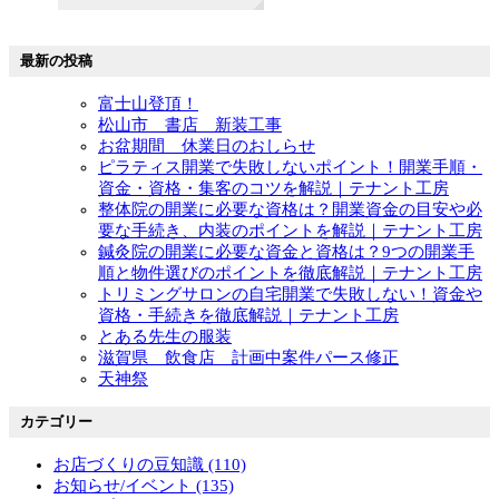
最新の投稿
富士山登頂！
松山市 書店 新装工事
お盆期間 休業日のおしらせ
ピラティス開業で失敗しないポイント！開業手順・
資金・資格・集客のコツを解説｜テナント工房
整体院の開業に必要な資格は？開業資金の目安や必
要な手続き、内装のポイントを解説｜テナント工房
鍼灸院の開業に必要な資金と資格は？9つの開業手
順と物件選びのポイントを徹底解説｜テナント工房
トリミングサロンの自宅開業で失敗しない！資金や
資格・手続きを徹底解説｜テナント工房
とある先生の服装
滋賀県 飲食店 計画中案件パース修正
天神祭
カテゴリー
お店づくりの豆知識 (110)
お知らせ/イベント (135)