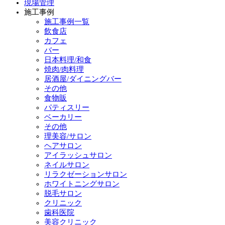
現場管理
施工事例
施工事例一覧
飲食店
カフェ
バー
日本料理/和食
焼肉/肉料理
居酒屋/ダイニングバー
その他
食物販
パティスリー
ベーカリー
その他
理美容/サロン
ヘアサロン
アイラッシュサロン
ネイルサロン
リラクゼーションサロン
ホワイトニングサロン
脱毛サロン
クリニック
歯科医院
美容クリニック