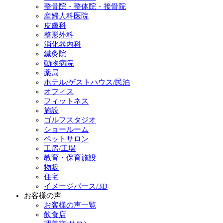
整骨院・整体院・接骨院
産婦人科医院
皮膚科
整形外科
消化器内科
鍼灸院
動物病院
薬局
ホテル/ゲストハウス/民泊
オフィス
フィットネス
施設
ゴルフスタジオ
ショールーム
ペットサロン
工房/工場
教育・保育施設
物販
住宅
イメージパース/3D
お客様の声
お客様の声一覧
飲食店