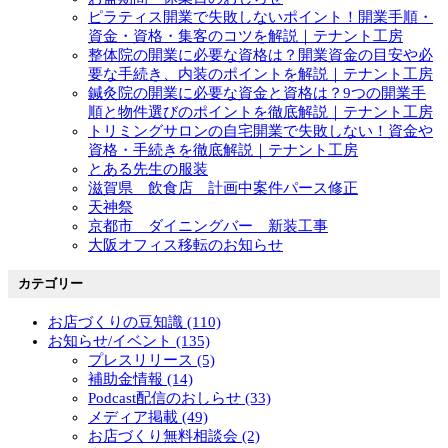
ピラティス開業で失敗しないポイント！開業手順・
資金・資格・集客のコツを解説｜テナント工房
整体院の開業に必要な資格は？開業資金の目安や必
要な手続き、内装のポイントを解説｜テナント工房
鍼灸院の開業に必要な資金と資格は？9つの開業手
順と物件選びのポイントを徹底解説｜テナント工房
トリミングサロンの自宅開業で失敗しない！資金や
資格・手続きを徹底解説｜テナント工房
とある先生の服装
滋賀県 飲食店 計画中案件パース修正
天神祭
京都市 ダイニングバー 新装工事
大阪オフィス移転のお知らせ
カテゴリー
お店づくりの豆知識 (110)
お知らせ/イベント (135)
プレスリリース (5)
補助金情報 (14)
Podcast配信のおしらせ (33)
メディア掲載 (49)
お店づくり無料相談会 (2)