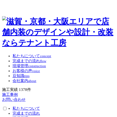
私たちについて
concept
完成までの流れ
flow
現場管理
construction
お客様の声
voice
豆知識
tips
会社案内
about
施工実績
1378
件
施工事例
お問い合わせ
私たちについて
完成までの流れ