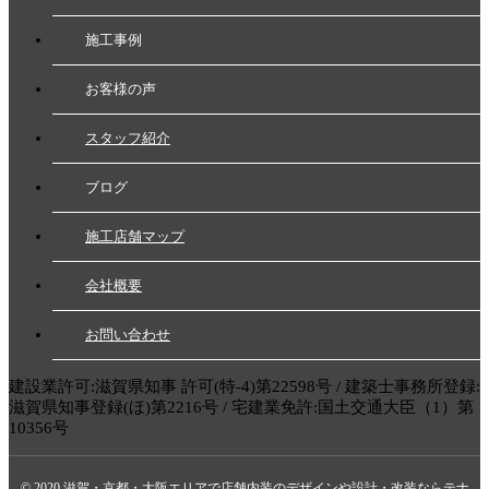
施工事例
お客様の声
スタッフ紹介
ブログ
施工店舗マップ
会社概要
お問い合わせ
建設業許可:滋賀県知事 許可(特-4)第22598号 / 建築士事務所登録:
滋賀県知事登録(ほ)第2216号 / 宅建業免許:国土交通大臣（1）第
10356号
© 2020
滋賀・京都・大阪エリアで店舗内装のデザインや設計・改装ならテナ