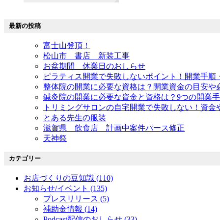
最新の投稿
富士山登頂！
松山市 書店 新装工事
お盆期間 休業日のおしらせ
ピラティス開業で失敗しないポイント！開業手順
整体院の開業に必要な資格は？開業資金の目安や
鍼灸院の開業に必要な資金と資格は？9つの開業
トリミングサロンの自宅開業で失敗しない！資金
とある先生の服装
滋賀県 飲食店 計画中案件パース修正
天神祭
カテゴリー
お店づくりの豆知識 (110)
お知らせ/イベント (135)
プレスリリース (5)
補助金情報 (14)
Podcast配信のおしらせ (33)