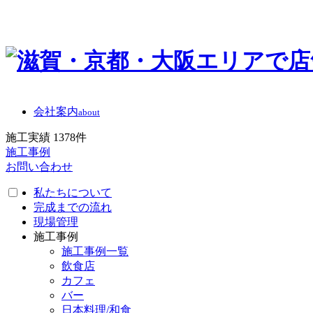
会社案内
about
施工実績
1378
件
施工事例
お問い合わせ
私たちについて
完成までの流れ
現場管理
施工事例
施工事例一覧
飲食店
カフェ
バー
日本料理/和食