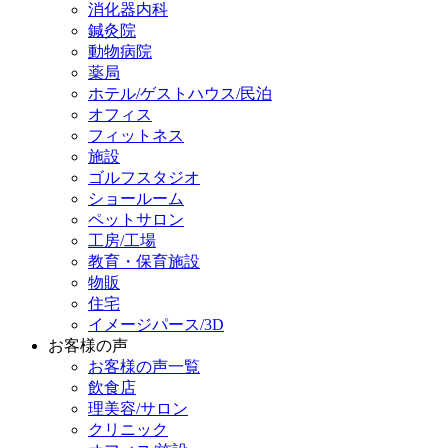
消化器内科
鍼灸院
動物病院
薬局
ホテル/ゲストハウス/民泊
オフィス
フィットネス
施設
ゴルフスタジオ
ショールーム
ペットサロン
工房/工場
教育・保育施設
物販
住宅
イメージパース/3D
お客様の声
お客様の声一覧
飲食店
理美容/サロン
クリニック