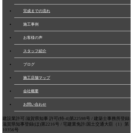
完成までの流れ
施工事例
お客様の声
スタッフ紹介
ブログ
施工店舗マップ
会社概要
お問い合わせ
建設業許可:滋賀県知事 許可(特-4)第22598号 / 建築士事務所登録:
滋賀県知事登録(ほ)第2216号 / 宅建業免許:国土交通大臣（1）第
10356号