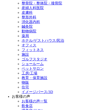
整骨院・整体院・接骨院
産婦人科医院
皮膚科
整形外科
消化器内科
鍼灸院
動物病院
薬局
ホテル/ゲストハウス/民泊
オフィス
フィットネス
施設
ゴルフスタジオ
ショールーム
ペットサロン
工房/工場
教育・保育施設
物販
住宅
イメージパース/3D
お客様の声
お客様の声一覧
飲食店