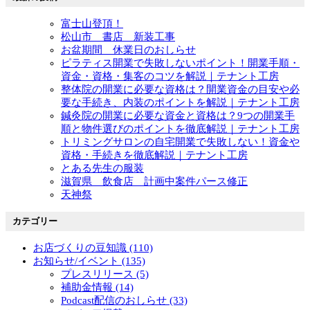
富士山登頂！
松山市 書店 新装工事
お盆期間 休業日のおしらせ
ピラティス開業で失敗しないポイント！開業手順・
資金・資格・集客のコツを解説｜テナント工房
整体院の開業に必要な資格は？開業資金の目安や必
要な手続き、内装のポイントを解説｜テナント工房
鍼灸院の開業に必要な資金と資格は？9つの開業手
順と物件選びのポイントを徹底解説｜テナント工房
トリミングサロンの自宅開業で失敗しない！資金や
資格・手続きを徹底解説｜テナント工房
とある先生の服装
滋賀県 飲食店 計画中案件パース修正
天神祭
カテゴリー
お店づくりの豆知識 (110)
お知らせ/イベント (135)
プレスリリース (5)
補助金情報 (14)
Podcast配信のおしらせ (33)