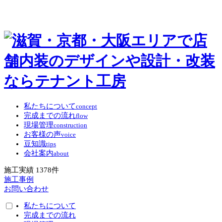
私たちについて
concept
完成までの流れ
flow
現場管理
construction
お客様の声
voice
豆知識
tips
会社案内
about
施工実績
1378
件
施工事例
お問い合わせ
私たちについて
完成までの流れ