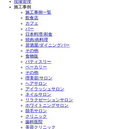
現場管理
施工事例
施工事例一覧
飲食店
カフェ
バー
日本料理/和食
焼肉/肉料理
居酒屋/ダイニングバー
その他
食物販
パティスリー
ベーカリー
その他
理美容/サロン
ヘアサロン
アイラッシュサロン
ネイルサロン
リラクゼーションサロン
ホワイトニングサロン
脱毛サロン
クリニック
歯科医院
美容クリニック