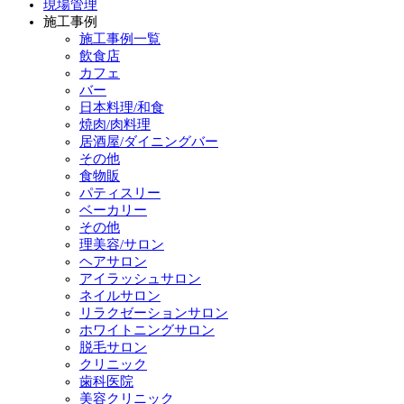
現場管理
施工事例
施工事例一覧
飲食店
カフェ
バー
日本料理/和食
焼肉/肉料理
居酒屋/ダイニングバー
その他
食物販
パティスリー
ベーカリー
その他
理美容/サロン
ヘアサロン
アイラッシュサロン
ネイルサロン
リラクゼーションサロン
ホワイトニングサロン
脱毛サロン
クリニック
歯科医院
美容クリニック