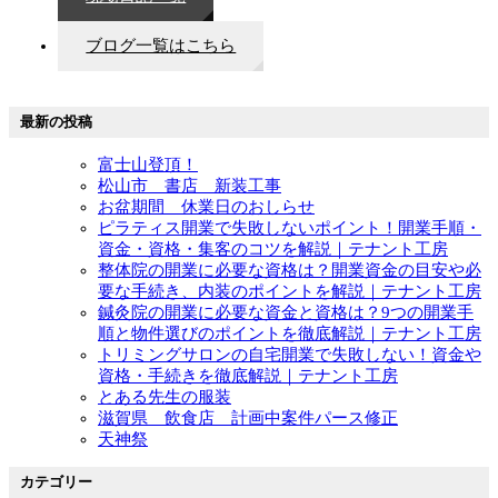
ブログ一覧はこちら
最新の投稿
富士山登頂！
松山市 書店 新装工事
お盆期間 休業日のおしらせ
ピラティス開業で失敗しないポイント！開業手順・
資金・資格・集客のコツを解説｜テナント工房
整体院の開業に必要な資格は？開業資金の目安や必
要な手続き、内装のポイントを解説｜テナント工房
鍼灸院の開業に必要な資金と資格は？9つの開業手
順と物件選びのポイントを徹底解説｜テナント工房
トリミングサロンの自宅開業で失敗しない！資金や
資格・手続きを徹底解説｜テナント工房
とある先生の服装
滋賀県 飲食店 計画中案件パース修正
天神祭
カテゴリー