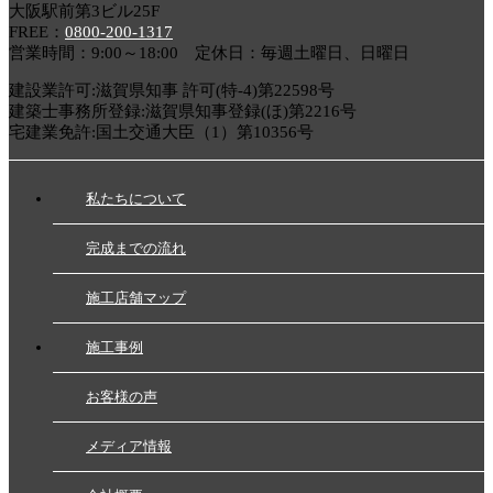
大阪駅前第3ビル25F
FREE：
0800-200-1317
営業時間：9:00～18:00 定休日：毎週土曜日、日曜日
建設業許可:滋賀県知事 許可(特-4)第22598号
建築士事務所登録:滋賀県知事登録(ほ)第2216号
宅建業免許:国土交通大臣（1）第10356号
私たちについて
完成までの流れ
施工店舗マップ
施工事例
お客様の声
メディア情報