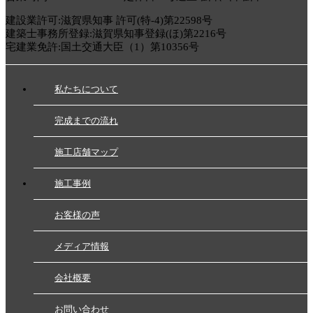
建設業許可:滋賀県知事 許可(特-4)第22598号
建築士事務所登録:滋賀県知事登録(ほ)第2216号
宅建業免許:国土交通大臣（1）第10356号
私たちについて
完成までの流れ
施工店舗マップ
施工事例
お客様の声
メディア情報
会社概要
お問い合わせ