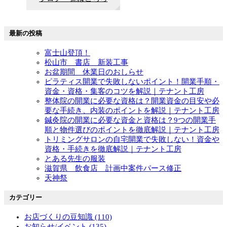
最新の投稿
富士山登頂！
松山市 書店 新装工事
お盆期間 休業日のおしらせ
ピラティス開業で失敗しないポイント！開業手順・
資金・資格・集客のコツを解説｜テナント工房
整体院の開業に必要な資格は？開業資金の目安や必
要な手続き、内装のポイントを解説｜テナント工房
鍼灸院の開業に必要な資金と資格は？9つの開業手
順と物件選びのポイントを徹底解説｜テナント工房
トリミングサロンの自宅開業で失敗しない！資金や
資格・手続きを徹底解説｜テナント工房
とある先生の服装
滋賀県 飲食店 計画中案件パース修正
天神祭
カテゴリー
お店づくりの豆知識 (110)
お知らせ/イベント (135)