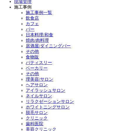
現場管理
施工事例
施工事例一覧
飲食店
カフェ
バー
日本料理/和食
焼肉/肉料理
居酒屋/ダイニングバー
その他
食物販
パティスリー
ベーカリー
その他
理美容/サロン
ヘアサロン
アイラッシュサロン
ネイルサロン
リラクゼーションサロン
ホワイトニングサロン
脱毛サロン
クリニック
歯科医院
美容クリニック