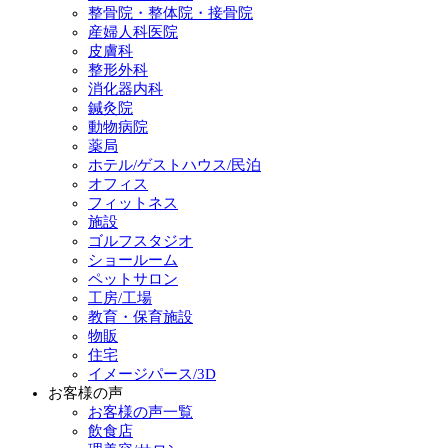
整骨院・整体院・接骨院
産婦人科医院
皮膚科
整形外科
消化器内科
鍼灸院
動物病院
薬局
ホテル/ゲストハウス/民泊
オフィス
フィットネス
施設
ゴルフスタジオ
ショールーム
ペットサロン
工房/工場
教育・保育施設
物販
住宅
イメージパース/3D
お客様の声
お客様の声一覧
飲食店