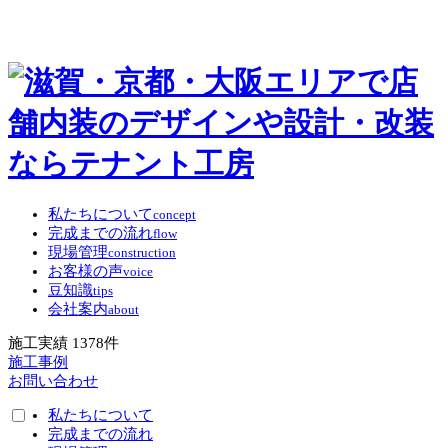
私たちについて
concept
完成までの流れ
flow
現場管理
construction
お客様の声
voice
豆知識
tips
会社案内
about
施工実績
1378
件
施工事例
お問い合わせ
私たちについて
完成までの流れ