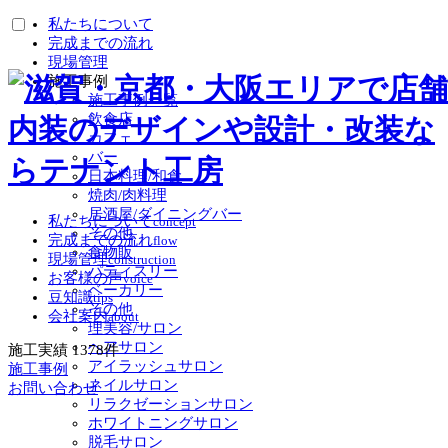
私たちについて
完成までの流れ
現場管理
施工事例
施工事例一覧
飲食店
カフェ
バー
日本料理/和食
焼肉/肉料理
居酒屋/ダイニングバー
私たちについて
concept
その他
完成までの流れ
flow
食物販
現場管理
construction
パティスリー
お客様の声
voice
ベーカリー
豆知識
tips
その他
会社案内
about
理美容/サロン
ヘアサロン
施工実績
1378
件
アイラッシュサロン
施工事例
ネイルサロン
お問い合わせ
リラクゼーションサロン
ホワイトニングサロン
脱毛サロン