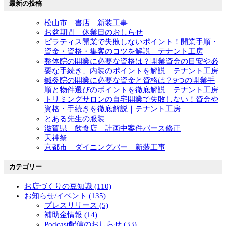
最新の投稿
松山市 書店 新装工事
お盆期間 休業日のおしらせ
ピラティス開業で失敗しないポイント！開業手順・
資金・資格・集客のコツを解説｜テナント工房
整体院の開業に必要な資格は？開業資金の目安や必
要な手続き、内装のポイントを解説｜テナント工房
鍼灸院の開業に必要な資金と資格は？9つの開業手
順と物件選びのポイントを徹底解説｜テナント工房
トリミングサロンの自宅開業で失敗しない！資金や
資格・手続きを徹底解説｜テナント工房
とある先生の服装
滋賀県 飲食店 計画中案件パース修正
天神祭
京都市 ダイニングバー 新装工事
カテゴリー
お店づくりの豆知識 (110)
お知らせ/イベント (135)
プレスリリース (5)
補助金情報 (14)
Podcast配信のおしらせ (33)