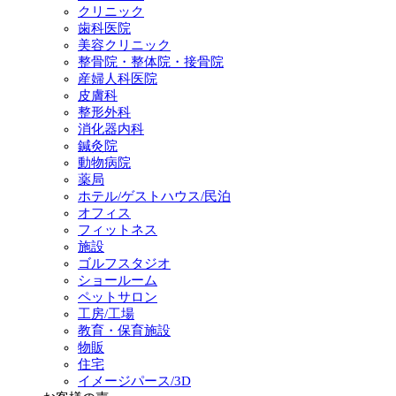
クリニック
歯科医院
美容クリニック
整骨院・整体院・接骨院
産婦人科医院
皮膚科
整形外科
消化器内科
鍼灸院
動物病院
薬局
ホテル/ゲストハウス/民泊
オフィス
フィットネス
施設
ゴルフスタジオ
ショールーム
ペットサロン
工房/工場
教育・保育施設
物販
住宅
イメージパース/3D