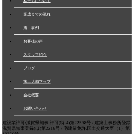
私たちについて
完成までの流れ
施工事例
お客様の声
スタッフ紹介
ブログ
施工店舗マップ
会社概要
お問い合わせ
建設業許可:滋賀県知事 許可(特-4)第22598号 / 建築士事務所登録:
滋賀県知事登録(ほ)第2216号 / 宅建業免許:国土交通大臣（1）第
10356号