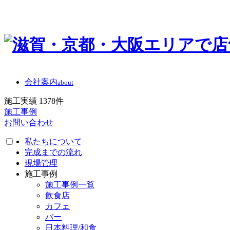
会社案内
about
施工実績
1378
件
施工事例
お問い合わせ
私たちについて
完成までの流れ
現場管理
施工事例
施工事例一覧
飲食店
カフェ
バー
日本料理/和食