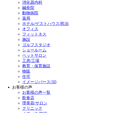
消化器内科
鍼灸院
動物病院
薬局
ホテル/ゲストハウス/民泊
オフィス
フィットネス
施設
ゴルフスタジオ
ショールーム
ペットサロン
工房/工場
教育・保育施設
物販
住宅
イメージパース/3D
お客様の声
お客様の声一覧
飲食店
理美容/サロン
クリニック