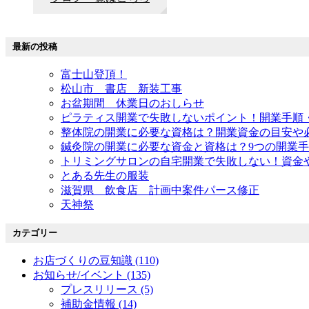
最新の投稿
富士山登頂！
松山市 書店 新装工事
お盆期間 休業日のおしらせ
ピラティス開業で失敗しないポイント！開業手順
整体院の開業に必要な資格は？開業資金の目安や
鍼灸院の開業に必要な資金と資格は？9つの開業
トリミングサロンの自宅開業で失敗しない！資金
とある先生の服装
滋賀県 飲食店 計画中案件パース修正
天神祭
カテゴリー
お店づくりの豆知識 (110)
お知らせ/イベント (135)
プレスリリース (5)
補助金情報 (14)