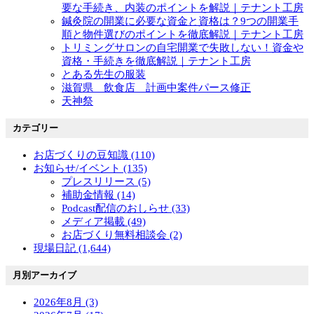
要な手続き、内装のポイントを解説｜テナント工房
鍼灸院の開業に必要な資金と資格は？9つの開業手
順と物件選びのポイントを徹底解説｜テナント工房
トリミングサロンの自宅開業で失敗しない！資金や
資格・手続きを徹底解説｜テナント工房
とある先生の服装
滋賀県 飲食店 計画中案件パース修正
天神祭
カテゴリー
お店づくりの豆知識 (110)
お知らせ/イベント (135)
プレスリリース (5)
補助金情報 (14)
Podcast配信のおしらせ (33)
メディア掲載 (49)
お店づくり無料相談会 (2)
現場日記 (1,644)
月別アーカイブ
2026年8月 (3)