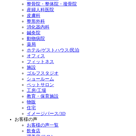
整骨院・整体院・接骨院
産婦人科医院
皮膚科
整形外科
消化器内科
鍼灸院
動物病院
薬局
ホテル/ゲストハウス/民泊
オフィス
フィットネス
施設
ゴルフスタジオ
ショールーム
ペットサロン
工房/工場
教育・保育施設
物販
住宅
イメージパース/3D
お客様の声
お客様の声一覧
飲食店