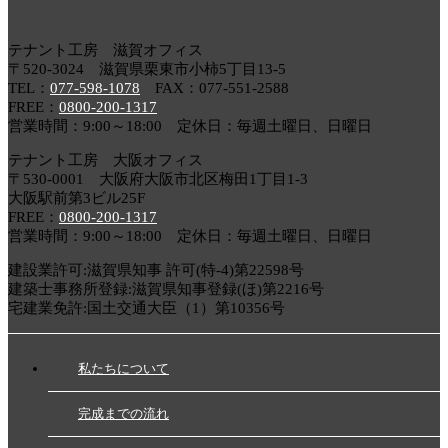
テナント工房 滋賀オフィス
〒520-3024 滋賀県栗東市小柿5丁目13-5
TEL：
077-598-1078
FAX：077-551-2588
FREE：
0800-200-1317
営業時間：9:00～18:00 定休日：毎週土曜日、日曜日
テナント工房 大阪オフィス
〒530-0001 大阪府大阪市北区梅田1丁目1-3
大阪駅前第3ビル25F
FREE：
0800-200-1317
営業時間：9:00～18:00 定休日：毎週土曜日、日曜日
建設業許可:滋賀県知事 許可(特-4)第22598号
建築士事務所登録:滋賀県知事登録(ほ)第2216号
宅建業免許:国土交通大臣（1）第10356号
私たちについて
完成までの流れ