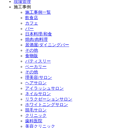
現場管理
施工事例
施工事例一覧
飲食店
カフェ
バー
日本料理/和食
焼肉/肉料理
居酒屋/ダイニングバー
その他
食物販
パティスリー
ベーカリー
その他
理美容/サロン
ヘアサロン
アイラッシュサロン
ネイルサロン
リラクゼーションサロン
ホワイトニングサロン
脱毛サロン
クリニック
歯科医院
美容クリニック