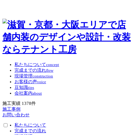
私たちについて
concept
完成までの流れ
flow
現場管理
construction
お客様の声
voice
豆知識
tips
会社案内
about
施工実績
1378
件
施工事例
お問い合わせ
私たちについて
完成までの流れ