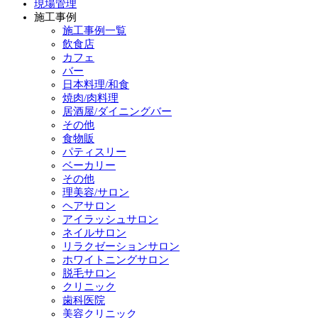
現場管理
施工事例
施工事例一覧
飲食店
カフェ
バー
日本料理/和食
焼肉/肉料理
居酒屋/ダイニングバー
その他
食物販
パティスリー
ベーカリー
その他
理美容/サロン
ヘアサロン
アイラッシュサロン
ネイルサロン
リラクゼーションサロン
ホワイトニングサロン
脱毛サロン
クリニック
歯科医院
美容クリニック