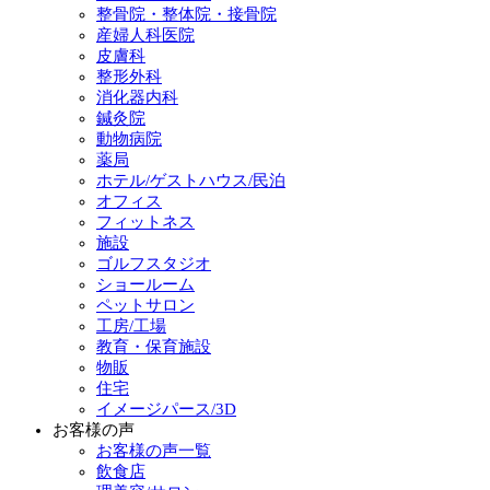
整骨院・整体院・接骨院
産婦人科医院
皮膚科
整形外科
消化器内科
鍼灸院
動物病院
薬局
ホテル/ゲストハウス/民泊
オフィス
フィットネス
施設
ゴルフスタジオ
ショールーム
ペットサロン
工房/工場
教育・保育施設
物販
住宅
イメージパース/3D
お客様の声
お客様の声一覧
飲食店