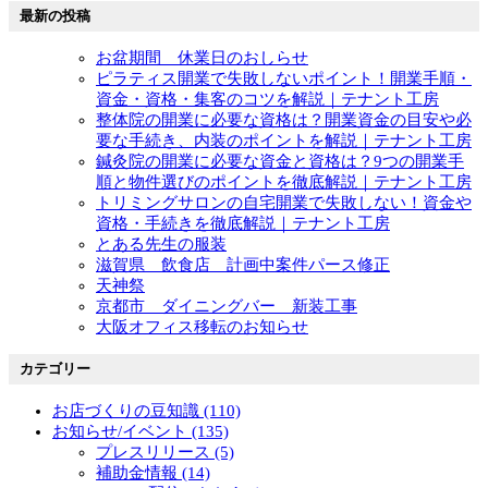
最新の投稿
お盆期間 休業日のおしらせ
ピラティス開業で失敗しないポイント！開業手順・
資金・資格・集客のコツを解説｜テナント工房
整体院の開業に必要な資格は？開業資金の目安や必
要な手続き、内装のポイントを解説｜テナント工房
鍼灸院の開業に必要な資金と資格は？9つの開業手
順と物件選びのポイントを徹底解説｜テナント工房
トリミングサロンの自宅開業で失敗しない！資金や
資格・手続きを徹底解説｜テナント工房
とある先生の服装
滋賀県 飲食店 計画中案件パース修正
天神祭
京都市 ダイニングバー 新装工事
大阪オフィス移転のお知らせ
カテゴリー
お店づくりの豆知識 (110)
お知らせ/イベント (135)
プレスリリース (5)
補助金情報 (14)