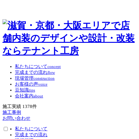
私たちについて
concept
完成までの流れ
flow
現場管理
construction
お客様の声
voice
豆知識
tips
会社案内
about
施工実績
1378
件
施工事例
お問い合わせ
私たちについて
完成までの流れ