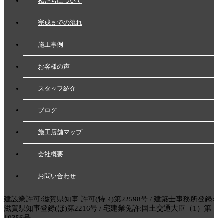
私たちについて
完成までの流れ
施工事例
お客様の声
スタッフ紹介
ブログ
施工店舗マップ
会社概要
お問い合わせ
建設業許可:滋賀県知事 許可(特-4)第22598号 / 建築士事務所登録:
滋賀県知事登録(ほ)第2216号 / 宅建業免許:国土交通大臣（1）第
10356号