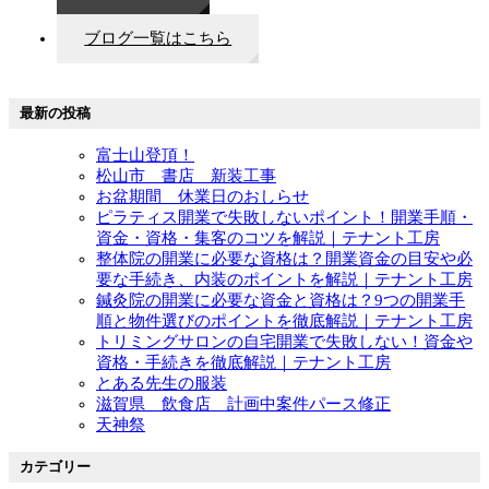
ブログ一覧はこちら
最新の投稿
富士山登頂！
松山市 書店 新装工事
お盆期間 休業日のおしらせ
ピラティス開業で失敗しないポイント！開業手順・
資金・資格・集客のコツを解説｜テナント工房
整体院の開業に必要な資格は？開業資金の目安や必
要な手続き、内装のポイントを解説｜テナント工房
鍼灸院の開業に必要な資金と資格は？9つの開業手
順と物件選びのポイントを徹底解説｜テナント工房
トリミングサロンの自宅開業で失敗しない！資金や
資格・手続きを徹底解説｜テナント工房
とある先生の服装
滋賀県 飲食店 計画中案件パース修正
天神祭
カテゴリー