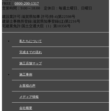
FREE：
0800-200-1317
営業時間：9:00～18:00 定休日：毎週土曜日、日曜日
建設業許可:滋賀県知事 許可(特-4)第22598号
建築士事務所登録:滋賀県知事登録(ほ)第2216号
宅建業免許:国土交通大臣（1）第10356号
私たちについて
完成までの流れ
施工店舗マップ
施工事例
お客様の声
メディア情報
会社概要