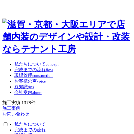
私たちについて
concept
完成までの流れ
flow
現場管理
construction
お客様の声
voice
豆知識
tips
会社案内
about
施工実績
1378
件
施工事例
お問い合わせ
私たちについて
完成までの流れ