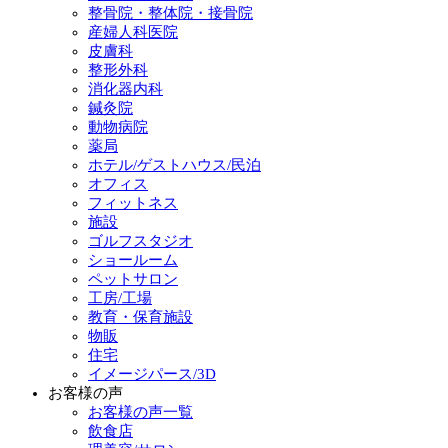
整骨院・整体院・接骨院
産婦人科医院
皮膚科
整形外科
消化器内科
鍼灸院
動物病院
薬局
ホテル/ゲストハウス/民泊
オフィス
フィットネス
施設
ゴルフスタジオ
ショールーム
ペットサロン
工房/工場
教育・保育施設
物販
住宅
イメージパース/3D
お客様の声
お客様の声一覧
飲食店