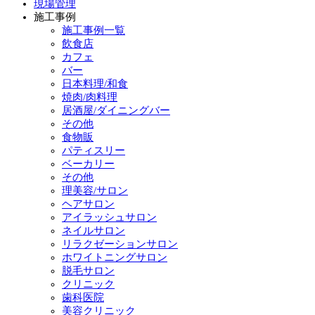
現場管理
施工事例
施工事例一覧
飲食店
カフェ
バー
日本料理/和食
焼肉/肉料理
居酒屋/ダイニングバー
その他
食物販
パティスリー
ベーカリー
その他
理美容/サロン
ヘアサロン
アイラッシュサロン
ネイルサロン
リラクゼーションサロン
ホワイトニングサロン
脱毛サロン
クリニック
歯科医院
美容クリニック