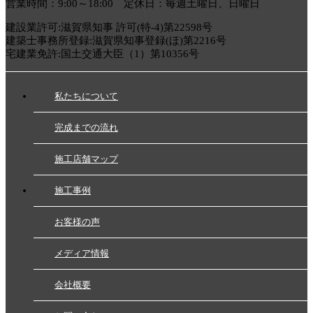
営業時間：9:00～18:00 定休日：毎週土曜日、日曜日
建設業許可:滋賀県知事 許可(特-4)第22598号
建築士事務所登録:滋賀県知事登録(ほ)第2216号
宅建業免許:国土交通大臣（1）第10356号
私たちについて
完成までの流れ
施工店舗マップ
施工事例
お客様の声
メディア情報
会社概要