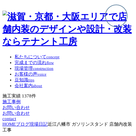
私たちについて
concept
完成までの流れ
flow
現場管理
construction
お客様の声
voice
豆知識
tips
会社案内
about
施工実績
1378
件
施工事例
お問い合わせ
お問い合わせ
contact
HOME
ブログ
現場日記
近江八幡市 ガソリンスタンド 店舗内改装
工事