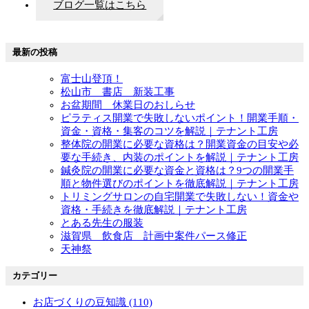
ブログ一覧はこちら
最新の投稿
富士山登頂！
松山市 書店 新装工事
お盆期間 休業日のおしらせ
ピラティス開業で失敗しないポイント！開業手順・
資金・資格・集客のコツを解説｜テナント工房
整体院の開業に必要な資格は？開業資金の目安や必
要な手続き、内装のポイントを解説｜テナント工房
鍼灸院の開業に必要な資金と資格は？9つの開業手
順と物件選びのポイントを徹底解説｜テナント工房
トリミングサロンの自宅開業で失敗しない！資金や
資格・手続きを徹底解説｜テナント工房
とある先生の服装
滋賀県 飲食店 計画中案件パース修正
天神祭
カテゴリー
お店づくりの豆知識 (110)