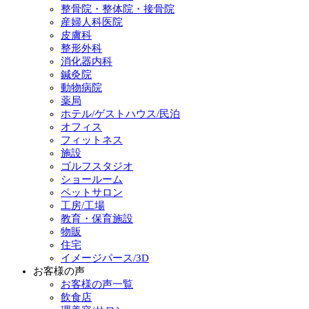
整骨院・整体院・接骨院
産婦人科医院
皮膚科
整形外科
消化器内科
鍼灸院
動物病院
薬局
ホテル/ゲストハウス/民泊
オフィス
フィットネス
施設
ゴルフスタジオ
ショールーム
ペットサロン
工房/工場
教育・保育施設
物販
住宅
イメージパース/3D
お客様の声
お客様の声一覧
飲食店