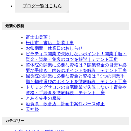
ブログ一覧はこちら
最新の投稿
富士山登頂！
松山市 書店 新装工事
お盆期間 休業日のおしらせ
ピラティス開業で失敗しないポイント！開業手順・
資金・資格・集客のコツを解説｜テナント工房
整体院の開業に必要な資格は？開業資金の目安や必
要な手続き、内装のポイントを解説｜テナント工房
鍼灸院の開業に必要な資金と資格は？9つの開業手
順と物件選びのポイントを徹底解説｜テナント工房
トリミングサロンの自宅開業で失敗しない！資金や
資格・手続きを徹底解説｜テナント工房
とある先生の服装
滋賀県 飲食店 計画中案件パース修正
天神祭
カテゴリー