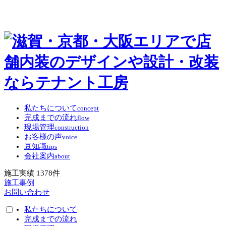
私たちについて
concept
完成までの流れ
flow
現場管理
construction
お客様の声
voice
豆知識
tips
会社案内
about
施工実績
1378
件
施工事例
お問い合わせ
私たちについて
完成までの流れ