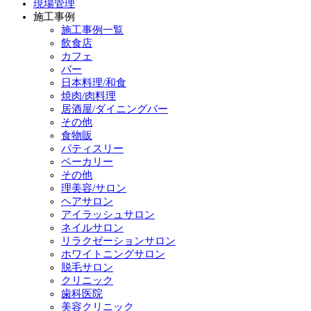
現場管理
施工事例
施工事例一覧
飲食店
カフェ
バー
日本料理/和食
焼肉/肉料理
居酒屋/ダイニングバー
その他
食物販
パティスリー
ベーカリー
その他
理美容/サロン
ヘアサロン
アイラッシュサロン
ネイルサロン
リラクゼーションサロン
ホワイトニングサロン
脱毛サロン
クリニック
歯科医院
美容クリニック