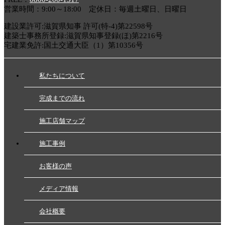
営業時間：9:00～18:00 定休日：毎週土曜日、日曜日
建設業許可:滋賀県知事 許可(特-4)第22598号
建築士事務所登録:滋賀県知事登録(ほ)第2216号
宅建業免許:国土交通大臣（1）第10356号
私たちについて
完成までの流れ
施工店舗マップ
施工事例
お客様の声
メディア情報
会社概要