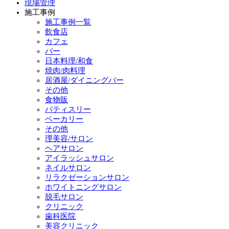
現場管理
施工事例
施工事例一覧
飲食店
カフェ
バー
日本料理/和食
焼肉/肉料理
居酒屋/ダイニングバー
その他
食物販
パティスリー
ベーカリー
その他
理美容/サロン
ヘアサロン
アイラッシュサロン
ネイルサロン
リラクゼーションサロン
ホワイトニングサロン
脱毛サロン
クリニック
歯科医院
美容クリニック