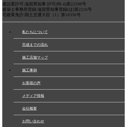
建設業許可:滋賀県知事 許可(特-4)第22598号
建築士事務所登録:滋賀県知事登録(ほ)第2216号
宅建業免許:国土交通大臣（1）第10356号
私たちについて
完成までの流れ
施工店舗マップ
施工事例
お客様の声
メディア情報
会社概要
お問い合わせ