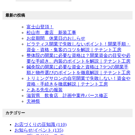
最新の投稿
富士山登頂！
松山市 書店 新装工事
お盆期間 休業日のおしらせ
ピラティス開業で失敗しないポイント！開業手順・
資金・資格・集客のコツを解説｜テナント工房
整体院の開業に必要な資格は？開業資金の目安や必
要な手続き、内装のポイントを解説｜テナント工房
鍼灸院の開業に必要な資金と資格は？9つの開業手
順と物件選びのポイントを徹底解説｜テナント工房
トリミングサロンの自宅開業で失敗しない！資金や
資格・手続きを徹底解説｜テナント工房
とある先生の服装
滋賀県 飲食店 計画中案件パース修正
天神祭
カテゴリー
お店づくりの豆知識 (110)
お知らせ/イベント (135)