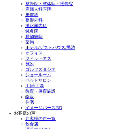
整骨院・整体院・接骨院
産婦人科医院
皮膚科
整形外科
消化器内科
鍼灸院
動物病院
薬局
ホテル/ゲストハウス/民泊
オフィス
フィットネス
施設
ゴルフスタジオ
ショールーム
ペットサロン
工房/工場
教育・保育施設
物販
住宅
イメージパース/3D
お客様の声
お客様の声一覧
飲食店