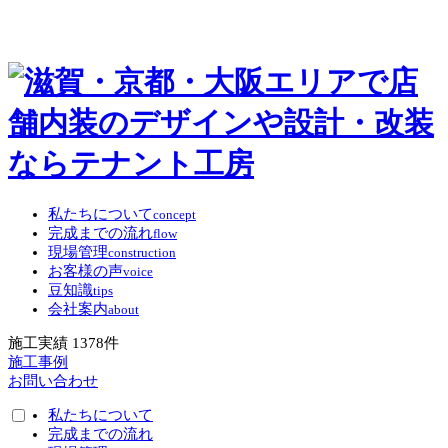
私たちについて
concept
完成までの流れ
flow
現場管理
construction
お客様の声
voice
豆知識
tips
会社案内
about
施工実績
1378
件
施工事例
お問い合わせ
私たちについて
完成までの流れ