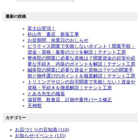
最新の投稿
富士山登頂！
松山市 書店 新装工事
お盆期間 休業日のおしらせ
ピラティス開業で失敗しないポイント！開業手順・
資金・資格・集客のコツを解説｜テナント工房
整体院の開業に必要な資格は？開業資金の目安や必
要な手続き、内装のポイントを解説｜テナント工房
鍼灸院の開業に必要な資金と資格は？9つの開業手
順と物件選びのポイントを徹底解説｜テナント工房
トリミングサロンの自宅開業で失敗しない！資金や
資格・手続きを徹底解説｜テナント工房
とある先生の服装
滋賀県 飲食店 計画中案件パース修正
天神祭
カテゴリー
お店づくりの豆知識 (110)
お知らせ/イベント (135)