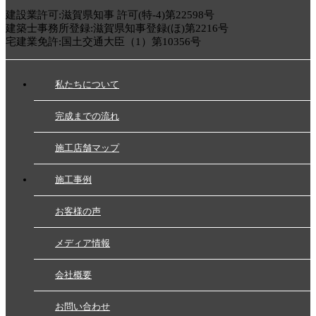
建設業許可:滋賀県知事 許可(特-4)第22598号
建築士事務所登録:滋賀県知事登録(ほ)第2216号
宅建業免許:国土交通大臣（1）第10356号
私たちについて
完成までの流れ
施工店舗マップ
施工事例
お客様の声
メディア情報
会社概要
お問い合わせ