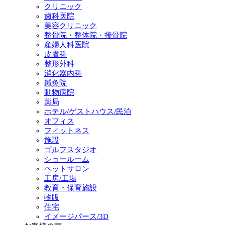
クリニック
歯科医院
美容クリニック
整骨院・整体院・接骨院
産婦人科医院
皮膚科
整形外科
消化器内科
鍼灸院
動物病院
薬局
ホテル/ゲストハウス/民泊
オフィス
フィットネス
施設
ゴルフスタジオ
ショールーム
ペットサロン
工房/工場
教育・保育施設
物販
住宅
イメージパース/3D