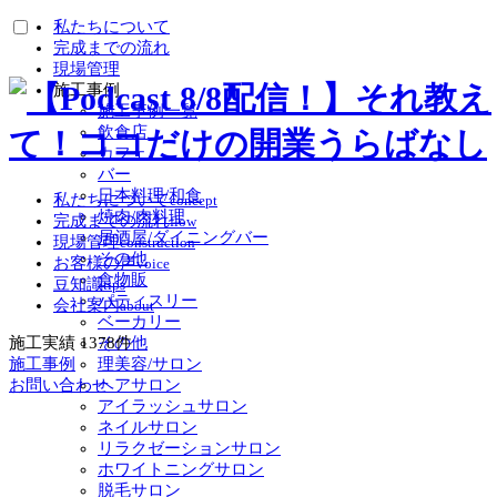
私たちについて
完成までの流れ
現場管理
施工事例
施工事例一覧
飲食店
カフェ
バー
日本料理/和食
私たちについて
concept
焼肉/肉料理
完成までの流れ
flow
居酒屋/ダイニングバー
現場管理
construction
その他
お客様の声
voice
食物販
豆知識
tips
パティスリー
会社案内
about
ベーカリー
その他
施工実績
1378
件
理美容/サロン
施工事例
ヘアサロン
お問い合わせ
アイラッシュサロン
ネイルサロン
リラクゼーションサロン
ホワイトニングサロン
脱毛サロン