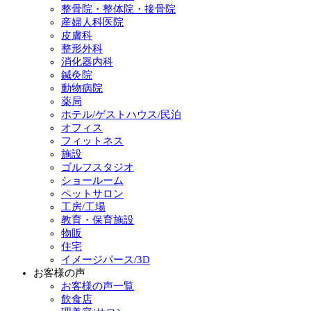
整骨院・整体院・接骨院
産婦人科医院
皮膚科
整形外科
消化器内科
鍼灸院
動物病院
薬局
ホテル/ゲストハウス/民泊
オフィス
フィットネス
施設
ゴルフスタジオ
ショールーム
ペットサロン
工房/工場
教育・保育施設
物販
住宅
イメージパース/3D
お客様の声
お客様の声一覧
飲食店