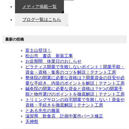
メディア掲載一覧
ブログ一覧はこちら
最新の投稿
富士山登頂！
松山市 書店 新装工事
お盆期間 休業日のおしらせ
ピラティス開業で失敗しないポイント！開業手順・
資金・資格・集客のコツを解説｜テナント工房
整体院の開業に必要な資格は？開業資金の目安や必
要な手続き、内装のポイントを解説｜テナント工房
鍼灸院の開業に必要な資金と資格は？9つの開業手
順と物件選びのポイントを徹底解説｜テナント工房
トリミングサロンの自宅開業で失敗しない！資金や
資格・手続きを徹底解説｜テナント工房
とある先生の服装
滋賀県 飲食店 計画中案件パース修正
天神祭