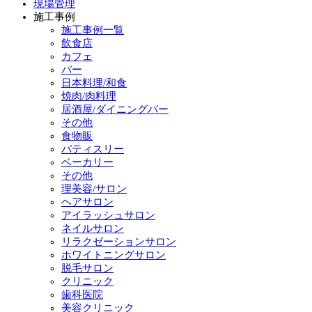
現場管理
施工事例
施工事例一覧
飲食店
カフェ
バー
日本料理/和食
焼肉/肉料理
居酒屋/ダイニングバー
その他
食物販
パティスリー
ベーカリー
その他
理美容/サロン
ヘアサロン
アイラッシュサロン
ネイルサロン
リラクゼーションサロン
ホワイトニングサロン
脱毛サロン
クリニック
歯科医院
美容クリニック