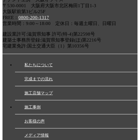
〒530-0001 大阪府大阪市北区梅田1丁目1-3
大阪駅前第3ビル25F
FREE：
0800-200-1317
営業時間：9:00～18:00 定休日：毎週土曜日、日曜日
建設業許可:滋賀県知事 許可(特-4)第22598号
建築士事務所登録:滋賀県知事登録(ほ)第2216号
宅建業免許:国土交通大臣（1）第10356号
私たちについて
完成までの流れ
施工店舗マップ
施工事例
お客様の声
メディア情報