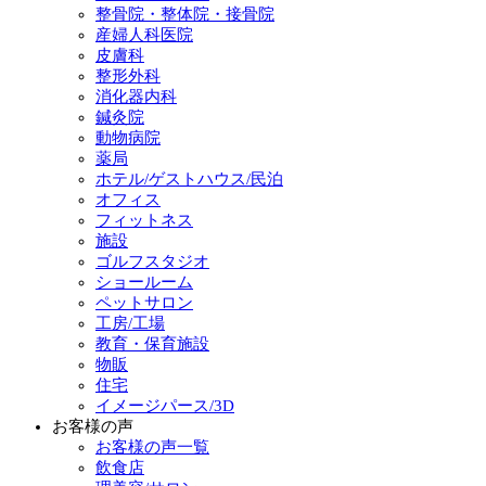
整骨院・整体院・接骨院
産婦人科医院
皮膚科
整形外科
消化器内科
鍼灸院
動物病院
薬局
ホテル/ゲストハウス/民泊
オフィス
フィットネス
施設
ゴルフスタジオ
ショールーム
ペットサロン
工房/工場
教育・保育施設
物販
住宅
イメージパース/3D
お客様の声
お客様の声一覧
飲食店