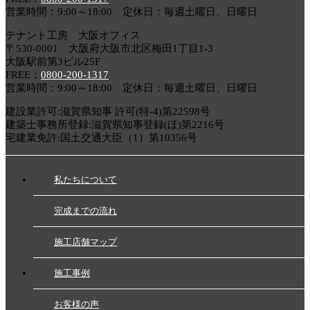
営業時間：9:00～18:00 定休日：毎週土曜日、日曜日
テナント工房 大阪オフィス
〒530-0001 大阪府大阪市北区梅田1丁目1-3
大阪駅前第3ビル25F
FREE：
0800-200-1317
営業時間：9:00～18:00 定休日：毎週土曜日、日曜日
建設業許可:滋賀県知事 許可(特-4)第22598号
建築士事務所登録:滋賀県知事登録(ほ)第2216号
宅建業免許:国土交通大臣（1）第10356号
私たちについて
完成までの流れ
施工店舗マップ
施工事例
お客様の声