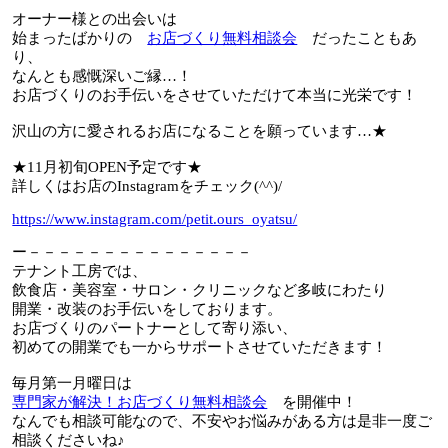
オーナー様との出会いは
始まったばかりの
お店づくり無料相談会
だったこともあ
り、
なんとも感慨深いご縁…！
お店づくりのお手伝いをさせていただけて本当に光栄です！
沢山の方に愛されるお店になることを願っています…★
★11月初旬OPEN予定です★
詳しくはお店のInstagramをチェック(^^)/
https://www.instagram.com/petit.ours_oyatsu/
ー－－－－－－－－－－－－－－－
テナント工房では、
飲食店・美容室・サロン・クリニックなど多岐にわたり
開業・改装のお手伝いをしております。
お店づくりのパートナーとして寄り添い、
初めての開業でも一からサポートさせていただきます！
毎月第一月曜日は
専門家が解決！お店づくり無料相談会
を開催中！
なんでも相談可能なので、不安やお悩みがある方は是非一度ご
相談くださいね♪