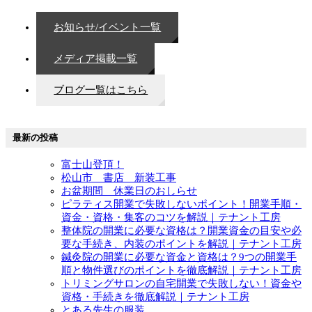
お知らせ/イベント一覧
メディア掲載一覧
ブログ一覧はこちら
最新の投稿
富士山登頂！
松山市 書店 新装工事
お盆期間 休業日のおしらせ
ピラティス開業で失敗しないポイント！開業手順・
資金・資格・集客のコツを解説｜テナント工房
整体院の開業に必要な資格は？開業資金の目安や必
要な手続き、内装のポイントを解説｜テナント工房
鍼灸院の開業に必要な資金と資格は？9つの開業手
順と物件選びのポイントを徹底解説｜テナント工房
トリミングサロンの自宅開業で失敗しない！資金や
資格・手続きを徹底解説｜テナント工房
とある先生の服装