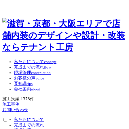
私たちについて
concept
完成までの流れ
flow
現場管理
construction
お客様の声
voice
豆知識
tips
会社案内
about
施工実績
1378
件
施工事例
お問い合わせ
私たちについて
完成までの流れ