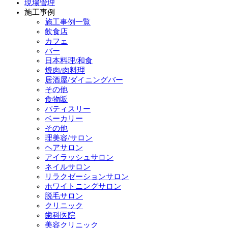
現場管理
施工事例
施工事例一覧
飲食店
カフェ
バー
日本料理/和食
焼肉/肉料理
居酒屋/ダイニングバー
その他
食物販
パティスリー
ベーカリー
その他
理美容/サロン
ヘアサロン
アイラッシュサロン
ネイルサロン
リラクゼーションサロン
ホワイトニングサロン
脱毛サロン
クリニック
歯科医院
美容クリニック