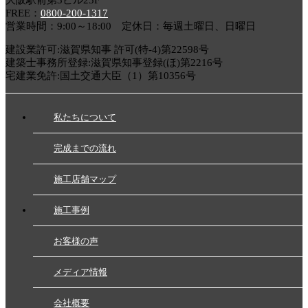
大阪駅前第3ビル25F
FREE：
0800-200-1317
営業時間：9:00～18:00 定休日：毎週土曜日、日曜日
建設業許可:滋賀県知事 許可(特-4)第22598号
建築士事務所登録:滋賀県知事登録(ほ)第2216号
宅建業免許:国土交通大臣（1）第10356号
私たちについて
完成までの流れ
施工店舗マップ
施工事例
お客様の声
メディア情報
会社概要