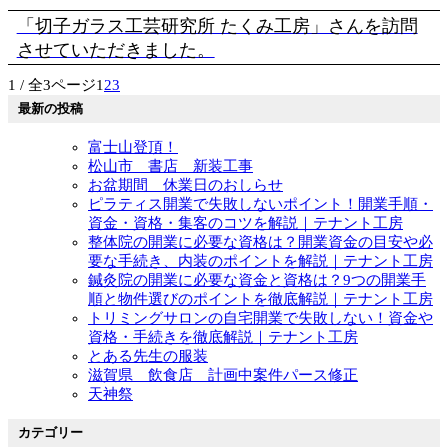
「切子ガラス工芸研究所 たくみ工房」さんを訪問
させていただきました。
1 / 全3ページ
1
2
3
最新の投稿
富士山登頂！
松山市 書店 新装工事
お盆期間 休業日のおしらせ
ピラティス開業で失敗しないポイント！開業手順・
資金・資格・集客のコツを解説｜テナント工房
整体院の開業に必要な資格は？開業資金の目安や必
要な手続き、内装のポイントを解説｜テナント工房
鍼灸院の開業に必要な資金と資格は？9つの開業手
順と物件選びのポイントを徹底解説｜テナント工房
トリミングサロンの自宅開業で失敗しない！資金や
資格・手続きを徹底解説｜テナント工房
とある先生の服装
滋賀県 飲食店 計画中案件パース修正
天神祭
カテゴリー