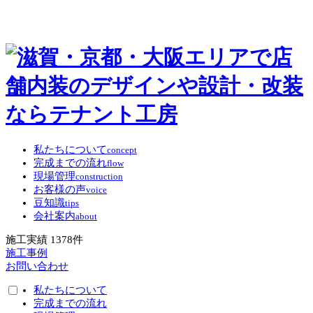
私たちについて
concept
完成までの流れ
flow
現場管理
construction
お客様の声
voice
豆知識
tips
会社案内
about
施工実績
1378
件
施工事例
お問い合わせ
私たちについて
完成までの流れ