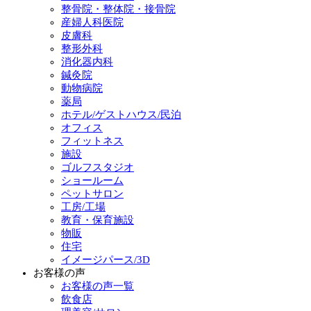
整骨院・整体院・接骨院
産婦人科医院
皮膚科
整形外科
消化器内科
鍼灸院
動物病院
薬局
ホテル/ゲストハウス/民泊
オフィス
フィットネス
施設
ゴルフスタジオ
ショールーム
ペットサロン
工房/工場
教育・保育施設
物販
住宅
イメージパース/3D
お客様の声
お客様の声一覧
飲食店