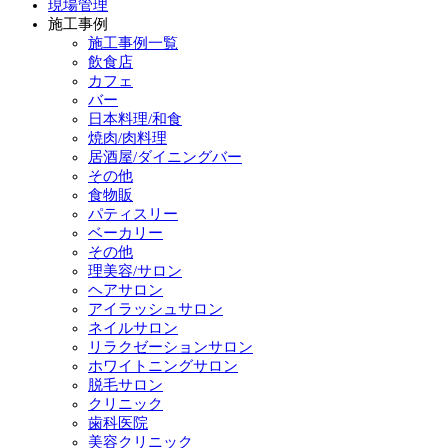
現場管理
施工事例
施工事例一覧
飲食店
カフェ
バー
日本料理/和食
焼肉/肉料理
居酒屋/ダイニングバー
その他
食物販
パティスリー
ベーカリー
その他
理美容/サロン
ヘアサロン
アイラッシュサロン
ネイルサロン
リラクゼーションサロン
ホワイトニングサロン
脱毛サロン
クリニック
歯科医院
美容クリニック