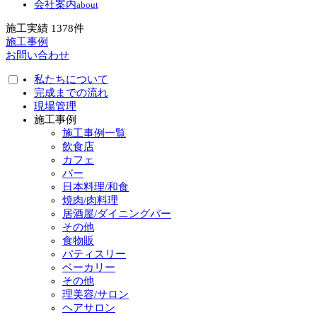
会社案内
about
施工実績
1378
件
施工事例
お問い合わせ
私たちについて
完成までの流れ
現場管理
施工事例
施工事例一覧
飲食店
カフェ
バー
日本料理/和食
焼肉/肉料理
居酒屋/ダイニングバー
その他
食物販
パティスリー
ベーカリー
その他
理美容/サロン
ヘアサロン