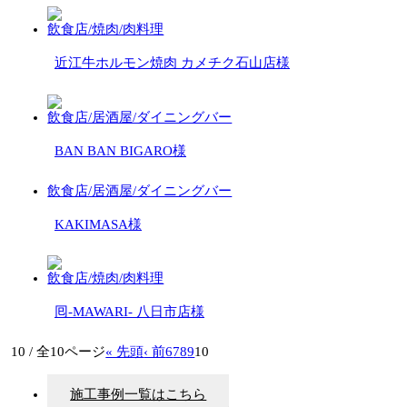
飲食店/焼肉/肉料理
近江牛ホルモン焼肉 カメチク石山店様
飲食店/居酒屋/ダイニングバー
BAN BAN BIGARO様
飲食店/居酒屋/ダイニングバー
KAKIMASA様
飲食店/焼肉/肉料理
囘-MAWARI- 八日市店様
10 / 全10ページ
« 先頭
‹ 前
6
7
8
9
10
施工事例一覧はこちら