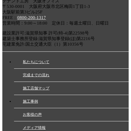
テナント工房 大阪オフィス
〒530-0001 大阪府大阪市北区梅田1丁目1-3
大阪駅前第3ビル25F
FREE：
0800-200-1317
営業時間：9:00～18:00 定休日：毎週土曜日、日曜日
建設業許可:滋賀県知事 許可(特-4)第22598号
建築士事務所登録:滋賀県知事登録(ほ)第2216号
宅建業免許:国土交通大臣（1）第10356号
私たちについて
完成までの流れ
施工店舗マップ
施工事例
お客様の声
メディア情報