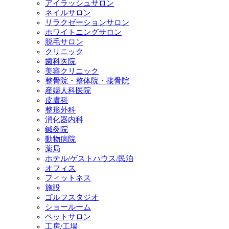
アイラッシュサロン
ネイルサロン
リラクゼーションサロン
ホワイトニングサロン
脱毛サロン
クリニック
歯科医院
美容クリニック
整骨院・整体院・接骨院
産婦人科医院
皮膚科
整形外科
消化器内科
鍼灸院
動物病院
薬局
ホテル/ゲストハウス/民泊
オフィス
フィットネス
施設
ゴルフスタジオ
ショールーム
ペットサロン
工房/工場