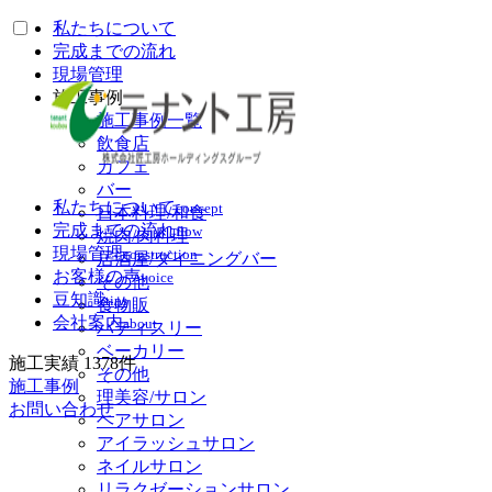
私たちについて
完成までの流れ
現場管理
施工事例
施工事例一覧
飲食店
カフェ
バー
私たちについて
concept
日本料理/和食
完成までの流れ
flow
焼肉/肉料理
現場管理
construction
居酒屋/ダイニングバー
お客様の声
voice
その他
豆知識
tips
食物販
会社案内
about
パティスリー
ベーカリー
施工実績
1378
件
その他
施工事例
理美容/サロン
お問い合わせ
ヘアサロン
アイラッシュサロン
ネイルサロン
リラクゼーションサロン