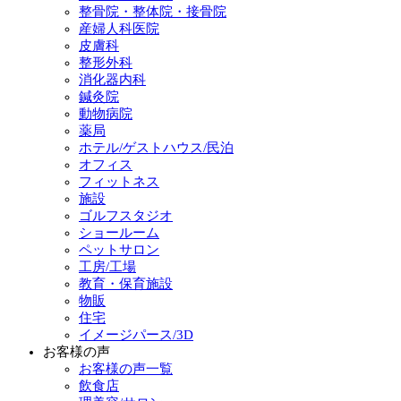
整骨院・整体院・接骨院
産婦人科医院
皮膚科
整形外科
消化器内科
鍼灸院
動物病院
薬局
ホテル/ゲストハウス/民泊
オフィス
フィットネス
施設
ゴルフスタジオ
ショールーム
ペットサロン
工房/工場
教育・保育施設
物販
住宅
イメージパース/3D
お客様の声
お客様の声一覧
飲食店