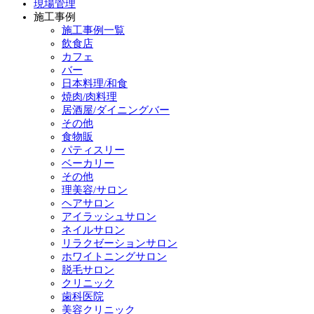
現場管理
施工事例
施工事例一覧
飲食店
カフェ
バー
日本料理/和食
焼肉/肉料理
居酒屋/ダイニングバー
その他
食物販
パティスリー
ベーカリー
その他
理美容/サロン
ヘアサロン
アイラッシュサロン
ネイルサロン
リラクゼーションサロン
ホワイトニングサロン
脱毛サロン
クリニック
歯科医院
美容クリニック