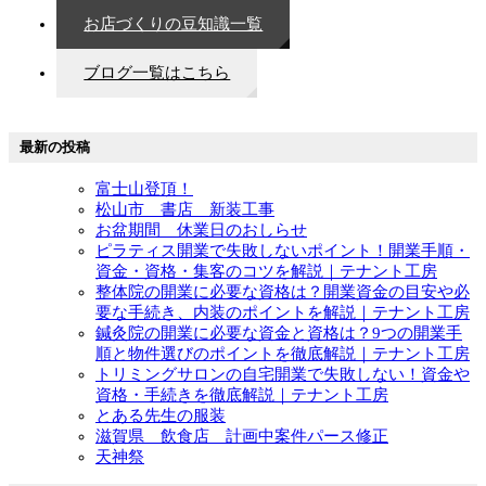
お店づくりの豆知識一覧
ブログ一覧はこちら
最新の投稿
富士山登頂！
松山市 書店 新装工事
お盆期間 休業日のおしらせ
ピラティス開業で失敗しないポイント！開業手順・
資金・資格・集客のコツを解説｜テナント工房
整体院の開業に必要な資格は？開業資金の目安や必
要な手続き、内装のポイントを解説｜テナント工房
鍼灸院の開業に必要な資金と資格は？9つの開業手
順と物件選びのポイントを徹底解説｜テナント工房
トリミングサロンの自宅開業で失敗しない！資金や
資格・手続きを徹底解説｜テナント工房
とある先生の服装
滋賀県 飲食店 計画中案件パース修正
天神祭