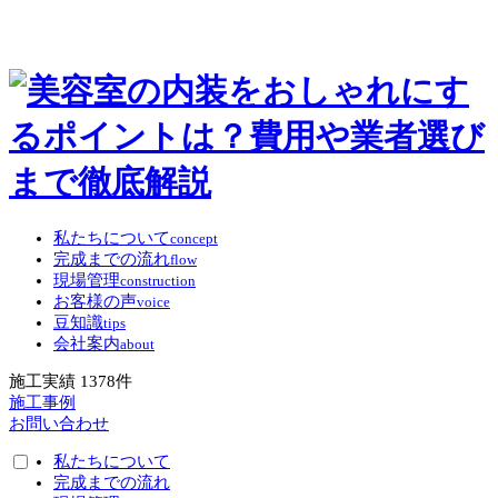
私たちについて
concept
完成までの流れ
flow
現場管理
construction
お客様の声
voice
豆知識
tips
会社案内
about
施工実績
1378
件
施工事例
お問い合わせ
私たちについて
完成までの流れ