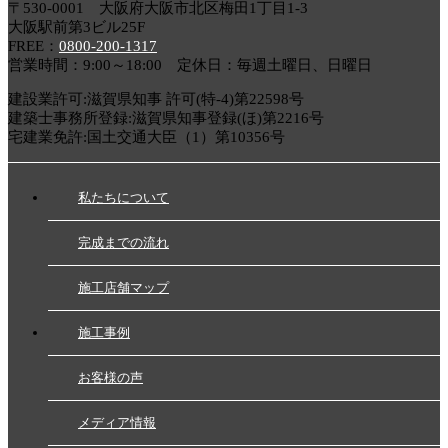
〒530-0001 大阪府大阪市北区梅田1丁目1-3
大阪駅前第3ビル25F
FREE：
0800-200-1317
営業時間：9:00～18:00 定休日：毎週土曜日、日曜日
建設業許可:滋賀県知事 許可(特-4)第22598号
建築士事務所登録:滋賀県知事登録(ほ)第2216号
宅建業免許:国土交通大臣（1）第10356号
私たちについて
完成までの流れ
施工店舗マップ
施工事例
お客様の声
メディア情報