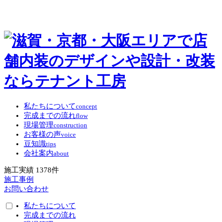
私たちについて
concept
完成までの流れ
flow
現場管理
construction
お客様の声
voice
豆知識
tips
会社案内
about
施工実績
1378
件
施工事例
お問い合わせ
私たちについて
完成までの流れ