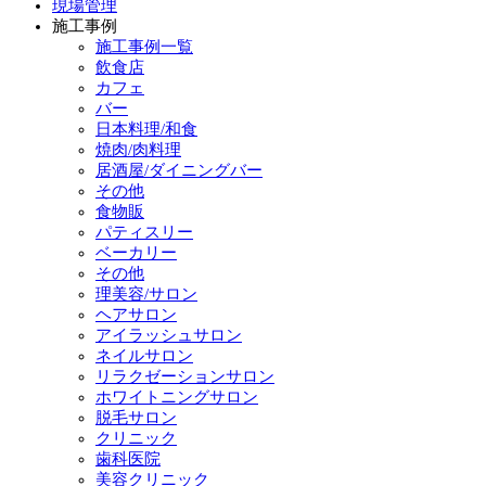
現場管理
施工事例
施工事例一覧
飲食店
カフェ
バー
日本料理/和食
焼肉/肉料理
居酒屋/ダイニングバー
その他
食物販
パティスリー
ベーカリー
その他
理美容/サロン
ヘアサロン
アイラッシュサロン
ネイルサロン
リラクゼーションサロン
ホワイトニングサロン
脱毛サロン
クリニック
歯科医院
美容クリニック