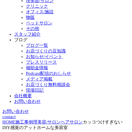
理美容/サロン
クリニック
オフィス/施設
物販
ペットサロン
その他
スタッフ紹介
ブログ
ブログ一覧
お店づくりの豆知識
お知らせ/イベント
プレスリリース
補助金情報
Podcast配信のおしらせ
メディア掲載
お店づくり無料相談会
現場日記
会社概要
お問い合わせ
お問い合わせ
contact
HOME
施工事例
理美容/サロン
ヘアサロン
カッコつけすぎない
DIY感覚のアットホームな美容室