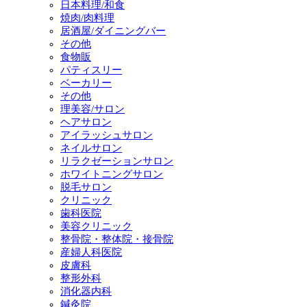
日本料理/和食
焼肉/肉料理
居酒屋/ダイニングバー
その他
食物販
パティスリー
ベーカリー
その他
理美容/サロン
ヘアサロン
アイラッシュサロン
ネイルサロン
リラクゼーションサロン
ホワイトニングサロン
脱毛サロン
クリニック
歯科医院
美容クリニック
整骨院・整体院・接骨院
産婦人科医院
皮膚科
整形外科
消化器内科
鍼灸院