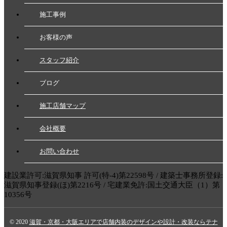
施工事例
お客様の声
スタッフ紹介
ブログ
施工店舗マップ
会社概要
お問い合わせ
建設業許可:滋賀県知事 許可(特-4)第22598号 / 建築士事務所登録:
滋賀県知事登録(ほ)第2216号 / 宅建業免許:国土交通大臣（1）第
10356号
© 2020
滋賀・京都・大阪エリアで店舗内装のデザインや設計・改装ならテナ