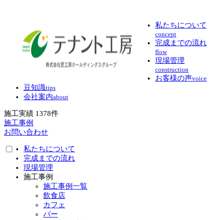
私たちについて
concept
完成までの流れ
flow
現場管理
construction
お客様の声
voice
豆知識
tips
会社案内
about
施工実績
1378
件
施工事例
お問い合わせ
私たちについて
完成までの流れ
現場管理
施工事例
施工事例一覧
飲食店
カフェ
バー