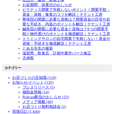
松山市 書店 新装工事
お盆期間 休業日のおしらせ
ピラティス開業で失敗しないポイント！開業手順・
資金・資格・集客のコツを解説｜テナント工房
整体院の開業に必要な資格は？開業資金の目安や必
要な手続き、内装のポイントを解説｜テナント工房
鍼灸院の開業に必要な資金と資格は？9つの開業手
順と物件選びのポイントを徹底解説｜テナント工房
トリミングサロンの自宅開業で失敗しない！資金や
資格・手続きを徹底解説｜テナント工房
とある先生の服装
滋賀県 飲食店 計画中案件パース修正
天神祭
カテゴリー
お店づくりの豆知識 (110)
お知らせ/イベント (135)
プレスリリース (5)
補助金情報 (14)
Podcast配信のおしらせ (33)
メディア掲載 (49)
お店づくり無料相談会 (2)
現場日記 (1,644)