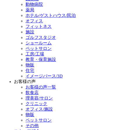
動物病院
薬局
ホテル/ゲストハウス/民泊
オフィス
フィットネス
施設
ゴルフスタジオ
ショールーム
ペットサロン
工房/工場
教育・保育施設
物販
住宅
イメージパース/3D
お客様の声
お客様の声一覧
飲食店
理美容/サロン
クリニック
オフィス/施設
物販
ペットサロン
その他