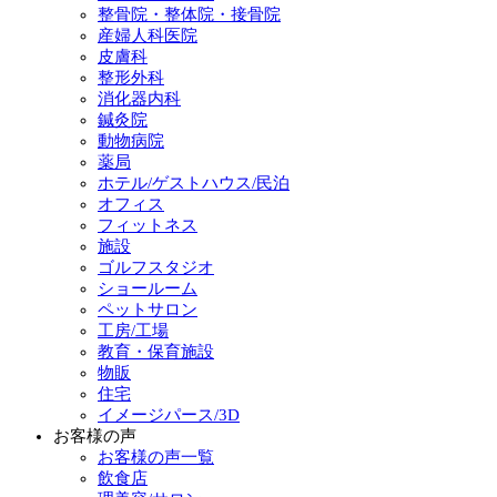
整骨院・整体院・接骨院
産婦人科医院
皮膚科
整形外科
消化器内科
鍼灸院
動物病院
薬局
ホテル/ゲストハウス/民泊
オフィス
フィットネス
施設
ゴルフスタジオ
ショールーム
ペットサロン
工房/工場
教育・保育施設
物販
住宅
イメージパース/3D
お客様の声
お客様の声一覧
飲食店