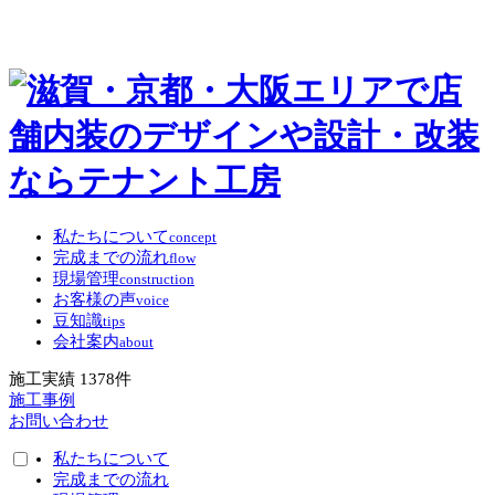
私たちについて
concept
完成までの流れ
flow
現場管理
construction
お客様の声
voice
豆知識
tips
会社案内
about
施工実績
1378
件
施工事例
お問い合わせ
私たちについて
完成までの流れ