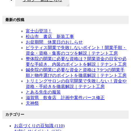
最新の投稿
富士山登頂！
松山市 書店 新装工事
お盆期間 休業日のおしらせ
ピラティス開業で失敗しないポイント！開業手順・
資金・資格・集客のコツを解説｜テナント工房
整体院の開業に必要な資格は？開業資金の目安や必
要な手続き、内装のポイントを解説｜テナント工房
鍼灸院の開業に必要な資金と資格は？9つの開業手
順と物件選びのポイントを徹底解説｜テナント工房
トリミングサロンの自宅開業で失敗しない！資金や
資格・手続きを徹底解説｜テナント工房
とある先生の服装
滋賀県 飲食店 計画中案件パース修正
天神祭
カテゴリー
お店づくりの豆知識 (110)