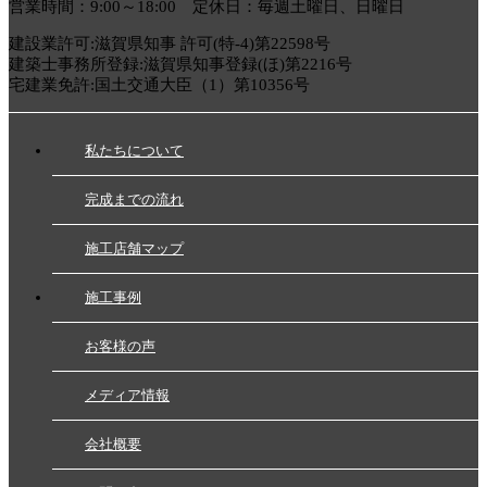
営業時間：9:00～18:00 定休日：毎週土曜日、日曜日
建設業許可:滋賀県知事 許可(特-4)第22598号
建築士事務所登録:滋賀県知事登録(ほ)第2216号
宅建業免許:国土交通大臣（1）第10356号
私たちについて
完成までの流れ
施工店舗マップ
施工事例
お客様の声
メディア情報
会社概要