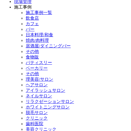
現場管理
施工事例
施工事例一覧
飲食店
カフェ
バー
日本料理/和食
焼肉/肉料理
居酒屋/ダイニングバー
その他
食物販
パティスリー
ベーカリー
その他
理美容/サロン
ヘアサロン
アイラッシュサロン
ネイルサロン
リラクゼーションサロン
ホワイトニングサロン
脱毛サロン
クリニック
歯科医院
美容クリニック