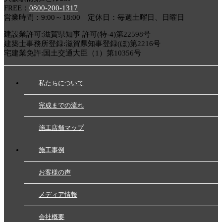
FREE：
0800-200-1317
営業時間：9:00～18:00 定休日：毎週土曜日、日曜日
建設業許可:滋賀県知事 許可(特-4)第22598号
建築士事務所登録:滋賀県知事登録(ほ)第2216号
宅建業免許:国土交通大臣（1）第10356号
私たちについて
完成までの流れ
施工店舗マップ
施工事例
お客様の声
メディア情報
会社概要