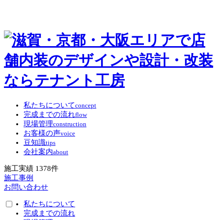
私たちについて
concept
完成までの流れ
flow
現場管理
construction
お客様の声
voice
豆知識
tips
会社案内
about
施工実績
1378
件
施工事例
お問い合わせ
私たちについて
完成までの流れ