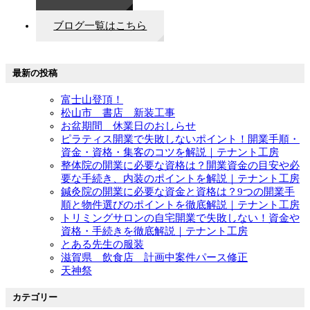
ブログ一覧はこちら
最新の投稿
富士山登頂！
松山市 書店 新装工事
お盆期間 休業日のおしらせ
ピラティス開業で失敗しないポイント！開業手順・
資金・資格・集客のコツを解説｜テナント工房
整体院の開業に必要な資格は？開業資金の目安や必
要な手続き、内装のポイントを解説｜テナント工房
鍼灸院の開業に必要な資金と資格は？9つの開業手
順と物件選びのポイントを徹底解説｜テナント工房
トリミングサロンの自宅開業で失敗しない！資金や
資格・手続きを徹底解説｜テナント工房
とある先生の服装
滋賀県 飲食店 計画中案件パース修正
天神祭
カテゴリー