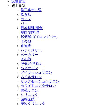
現場管理
施工事例
施工事例一覧
飲食店
カフェ
バー
日本料理/和食
焼肉/肉料理
居酒屋/ダイニングバー
その他
食物販
パティスリー
ベーカリー
その他
理美容/サロン
ヘアサロン
アイラッシュサロン
ネイルサロン
リラクゼーションサロン
ホワイトニングサロン
脱毛サロン
クリニック
歯科医院
美容クリニック