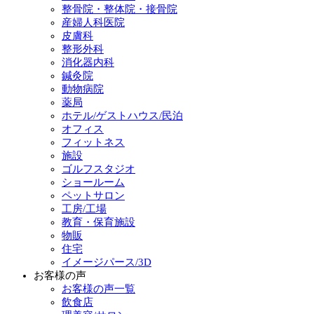
整骨院・整体院・接骨院
産婦人科医院
皮膚科
整形外科
消化器内科
鍼灸院
動物病院
薬局
ホテル/ゲストハウス/民泊
オフィス
フィットネス
施設
ゴルフスタジオ
ショールーム
ペットサロン
工房/工場
教育・保育施設
物販
住宅
イメージパース/3D
お客様の声
お客様の声一覧
飲食店