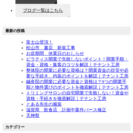
ブログ一覧はこちら
最新の投稿
富士山登頂！
松山市 書店 新装工事
お盆期間 休業日のおしらせ
ピラティス開業で失敗しないポイント！開業手順・
資金・資格・集客のコツを解説｜テナント工房
整体院の開業に必要な資格は？開業資金の目安や必
要な手続き、内装のポイントを解説｜テナント工房
鍼灸院の開業に必要な資金と資格は？9つの開業手
順と物件選びのポイントを徹底解説｜テナント工房
トリミングサロンの自宅開業で失敗しない！資金や
資格・手続きを徹底解説｜テナント工房
とある先生の服装
滋賀県 飲食店 計画中案件パース修正
天神祭
カテゴリー