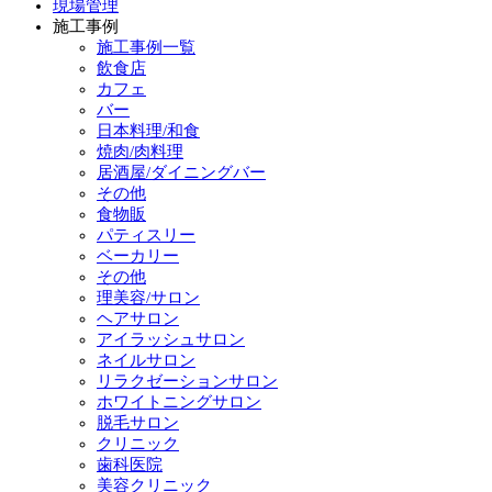
現場管理
施工事例
施工事例一覧
飲食店
カフェ
バー
日本料理/和食
焼肉/肉料理
居酒屋/ダイニングバー
その他
食物販
パティスリー
ベーカリー
その他
理美容/サロン
ヘアサロン
アイラッシュサロン
ネイルサロン
リラクゼーションサロン
ホワイトニングサロン
脱毛サロン
クリニック
歯科医院
美容クリニック