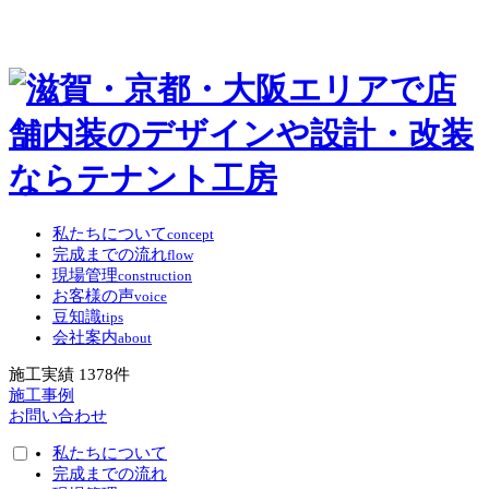
私たちについて
concept
完成までの流れ
flow
現場管理
construction
お客様の声
voice
豆知識
tips
会社案内
about
施工実績
1378
件
施工事例
お問い合わせ
私たちについて
完成までの流れ