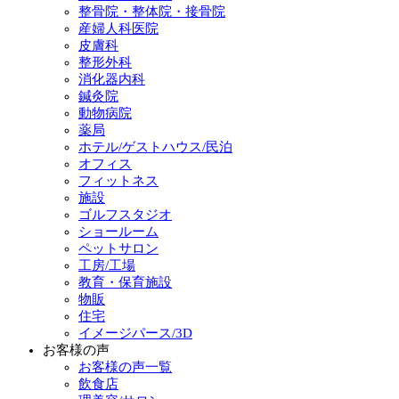
整骨院・整体院・接骨院
産婦人科医院
皮膚科
整形外科
消化器内科
鍼灸院
動物病院
薬局
ホテル/ゲストハウス/民泊
オフィス
フィットネス
施設
ゴルフスタジオ
ショールーム
ペットサロン
工房/工場
教育・保育施設
物販
住宅
イメージパース/3D
お客様の声
お客様の声一覧
飲食店