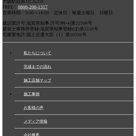
大阪駅前第3ビル25F
FREE：
0800-200-1317
営業時間：9:00～18:00 定休日：毎週土曜日、日曜日
建設業許可:滋賀県知事 許可(特-4)第22598号
建築士事務所登録:滋賀県知事登録(ほ)第2216号
宅建業免許:国土交通大臣（1）第10356号
私たちについて
完成までの流れ
施工店舗マップ
施工事例
お客様の声
メディア情報
会社概要