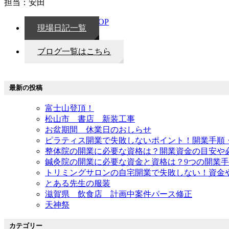
担当：安田
TOP
現場日記一覧
ブログ一覧はこちら
最新の投稿
富士山登頂！
松山市 書店 新装工事
お盆期間 休業日のおしらせ
ピラティス開業で失敗しないポイント！開業手順
整体院の開業に必要な資格は？開業資金の目安や
鍼灸院の開業に必要な資金と資格は？9つの開業
トリミングサロンの自宅開業で失敗しない！資金
とある先生の服装
滋賀県 飲食店 計画中案件パース修正
天神祭
カテゴリー