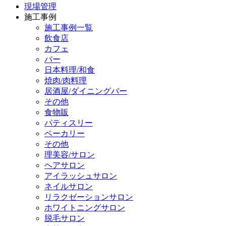
現場管理
施工事例
施工事例一覧
飲食店
カフェ
バー
日本料理/和食
焼肉/肉料理
居酒屋/ダイニングバー
その他
食物販
パティスリー
ベーカリー
その他
理美容/サロン
ヘアサロン
アイラッシュサロン
ネイルサロン
リラクゼーションサロン
ホワイトニングサロン
脱毛サロン