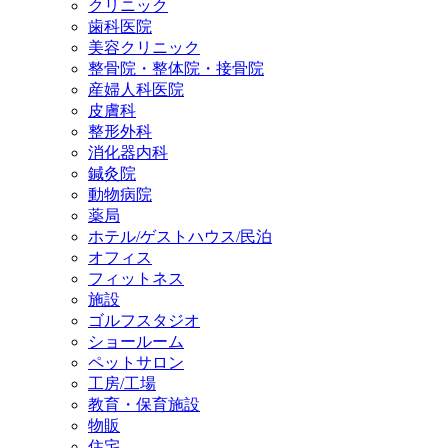
クリニック
歯科医院
美容クリニック
整骨院・整体院・接骨院
産婦人科医院
皮膚科
整形外科
消化器内科
鍼灸院
動物病院
薬局
ホテル/ゲストハウス/民泊
オフィス
フィットネス
施設
ゴルフスタジオ
ショールーム
ペットサロン
工房/工場
教育・保育施設
物販
住宅