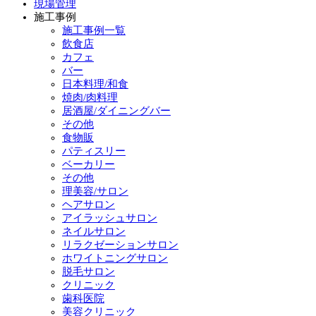
現場管理
施工事例
施工事例一覧
飲食店
カフェ
バー
日本料理/和食
焼肉/肉料理
居酒屋/ダイニングバー
その他
食物販
パティスリー
ベーカリー
その他
理美容/サロン
ヘアサロン
アイラッシュサロン
ネイルサロン
リラクゼーションサロン
ホワイトニングサロン
脱毛サロン
クリニック
歯科医院
美容クリニック