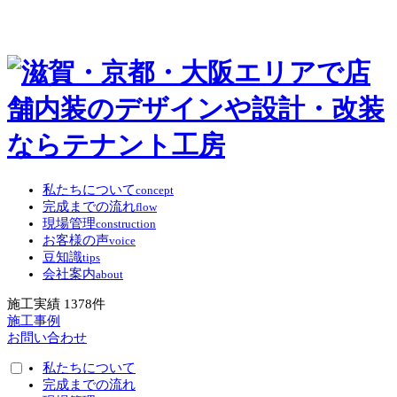
私たちについて
concept
完成までの流れ
flow
現場管理
construction
お客様の声
voice
豆知識
tips
会社案内
about
施工実績
1378
件
施工事例
お問い合わせ
私たちについて
完成までの流れ