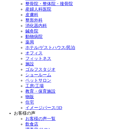
整骨院・整体院・接骨院
産婦人科医院
皮膚科
整形外科
消化器内科
鍼灸院
動物病院
薬局
ホテル/ゲストハウス/民泊
オフィス
フィットネス
施設
ゴルフスタジオ
ショールーム
ペットサロン
工房/工場
教育・保育施設
物販
住宅
イメージパース/3D
お客様の声
お客様の声一覧
飲食店