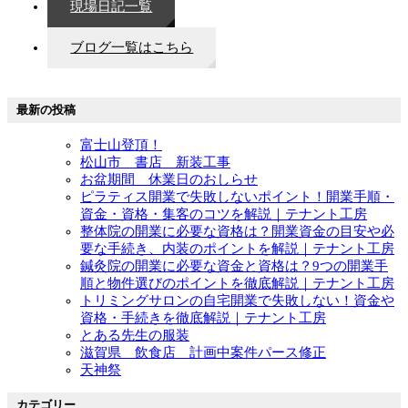
現場日記一覧
ブログ一覧はこちら
最新の投稿
富士山登頂！
松山市 書店 新装工事
お盆期間 休業日のおしらせ
ピラティス開業で失敗しないポイント！開業手順・
資金・資格・集客のコツを解説｜テナント工房
整体院の開業に必要な資格は？開業資金の目安や必
要な手続き、内装のポイントを解説｜テナント工房
鍼灸院の開業に必要な資金と資格は？9つの開業手
順と物件選びのポイントを徹底解説｜テナント工房
トリミングサロンの自宅開業で失敗しない！資金や
資格・手続きを徹底解説｜テナント工房
とある先生の服装
滋賀県 飲食店 計画中案件パース修正
天神祭
カテゴリー