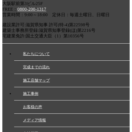
大阪駅前第3ビル25F
FREE：
0800-200-1317
営業時間：9:00～18:00 定休日：毎週土曜日、日曜日
建設業許可:滋賀県知事 許可(特-4)第22598号
建築士事務所登録:滋賀県知事登録(ほ)第2216号
宅建業免許:国土交通大臣（1）第10356号
私たちについて
完成までの流れ
施工店舗マップ
施工事例
お客様の声
メディア情報