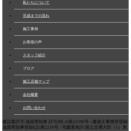
私たちについて
完成までの流れ
施工事例
お客様の声
スタッフ紹介
ブログ
施工店舗マップ
会社概要
お問い合わせ
建設業許可:滋賀県知事 許可(特-4)第22598号 / 建築士事務所登録:
滋賀県知事登録(ほ)第2216号 / 宅建業免許:国土交通大臣（1）第