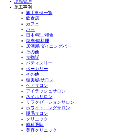
現場管理
施工事例
施工事例一覧
飲食店
カフェ
バー
日本料理/和食
焼肉/肉料理
居酒屋/ダイニングバー
その他
食物販
パティスリー
ベーカリー
その他
理美容/サロン
ヘアサロン
アイラッシュサロン
ネイルサロン
リラクゼーションサロン
ホワイトニングサロン
脱毛サロン
クリニック
歯科医院
美容クリニック