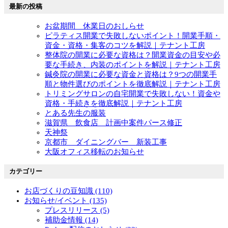
最新の投稿
お盆期間 休業日のおしらせ
ピラティス開業で失敗しないポイント！開業手順・
資金・資格・集客のコツを解説｜テナント工房
整体院の開業に必要な資格は？開業資金の目安や必
要な手続き、内装のポイントを解説｜テナント工房
鍼灸院の開業に必要な資金と資格は？9つの開業手
順と物件選びのポイントを徹底解説｜テナント工房
トリミングサロンの自宅開業で失敗しない！資金や
資格・手続きを徹底解説｜テナント工房
とある先生の服装
滋賀県 飲食店 計画中案件パース修正
天神祭
京都市 ダイニングバー 新装工事
大阪オフィス移転のお知らせ
カテゴリー
お店づくりの豆知識 (110)
お知らせ/イベント (135)
プレスリリース (5)
補助金情報 (14)