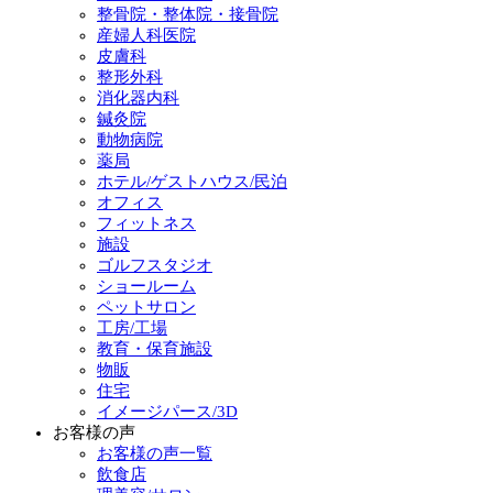
整骨院・整体院・接骨院
産婦人科医院
皮膚科
整形外科
消化器内科
鍼灸院
動物病院
薬局
ホテル/ゲストハウス/民泊
オフィス
フィットネス
施設
ゴルフスタジオ
ショールーム
ペットサロン
工房/工場
教育・保育施設
物販
住宅
イメージパース/3D
お客様の声
お客様の声一覧
飲食店