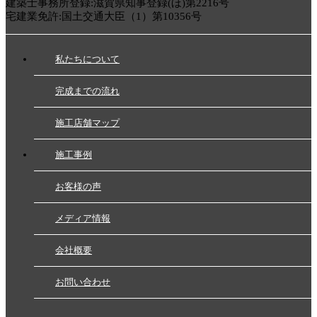
建築士事務所登録:滋賀県知事登録(ほ)第2216号
宅建業免許:国土交通大臣（1）第10356号
私たちについて
完成までの流れ
施工店舗マップ
施工事例
お客様の声
メディア情報
会社概要
お問い合わせ