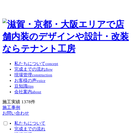
私たちについて
concept
完成までの流れ
flow
現場管理
construction
お客様の声
voice
豆知識
tips
会社案内
about
施工実績
1378
件
施工事例
お問い合わせ
私たちについて
完成までの流れ