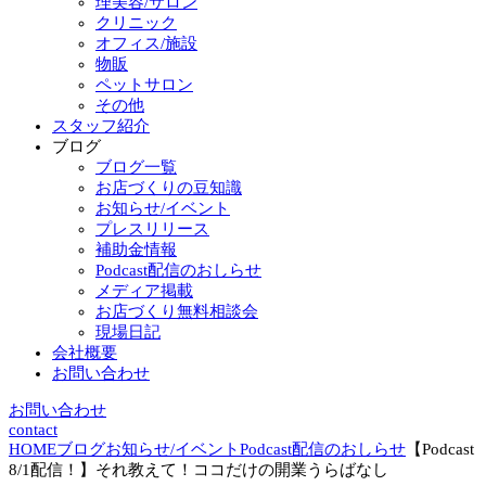
理美容/サロン
クリニック
オフィス/施設
物販
ペットサロン
その他
スタッフ紹介
ブログ
ブログ一覧
お店づくりの豆知識
お知らせ/イベント
プレスリリース
補助金情報
Podcast配信のおしらせ
メディア掲載
お店づくり無料相談会
現場日記
会社概要
お問い合わせ
お問い合わせ
contact
HOME
ブログ
お知らせ/イベント
Podcast配信のおしらせ
【Podcast
8/1配信！】それ教えて！ココだけの開業うらばなし