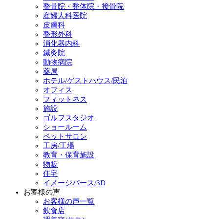
整骨院・整体院・接骨院
産婦人科医院
皮膚科
整形外科
消化器内科
鍼灸院
動物病院
薬局
ホテル/ゲストハウス/民泊
オフィス
フィットネス
施設
ゴルフスタジオ
ショールーム
ペットサロン
工房/工場
教育・保育施設
物販
住宅
イメージパース/3D
お客様の声
お客様の声一覧
飲食店