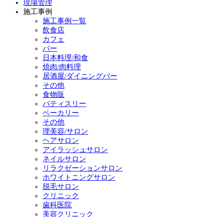
現場管理
施工事例
施工事例一覧
飲食店
カフェ
バー
日本料理/和食
焼肉/肉料理
居酒屋/ダイニングバー
その他
食物販
パティスリー
ベーカリー
その他
理美容/サロン
ヘアサロン
アイラッシュサロン
ネイルサロン
リラクゼーションサロン
ホワイトニングサロン
脱毛サロン
クリニック
歯科医院
美容クリニック