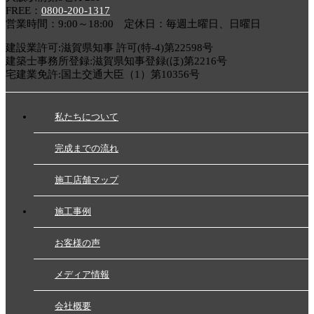
FREE：
0800-200-1317
営業時間：9:00～18:00 定休日：毎週土曜日、日曜日
建設業許可:滋賀県知事 許可(特-4)第22598号
建築士事務所登録:滋賀県知事登録(ほ)第2216号
宅建業免許:国土交通大臣（1）第10356号
私たちについて
完成までの流れ
施工店舗マップ
施工事例
お客様の声
メディア情報
会社概要