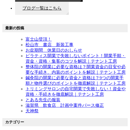
ブログ一覧はこちら
最新の投稿
富士山登頂！
松山市 書店 新装工事
お盆期間 休業日のおしらせ
ピラティス開業で失敗しないポイント！開業手順・
資金・資格・集客のコツを解説｜テナント工房
整体院の開業に必要な資格は？開業資金の目安や必
要な手続き、内装のポイントを解説｜テナント工房
鍼灸院の開業に必要な資金と資格は？9つの開業手
順と物件選びのポイントを徹底解説｜テナント工房
トリミングサロンの自宅開業で失敗しない！資金や
資格・手続きを徹底解説｜テナント工房
とある先生の服装
滋賀県 飲食店 計画中案件パース修正
天神祭
カテゴリー