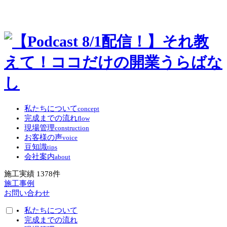
私たちについて
concept
完成までの流れ
flow
現場管理
construction
お客様の声
voice
豆知識
tips
会社案内
about
施工実績
1378
件
施工事例
お問い合わせ
私たちについて
完成までの流れ