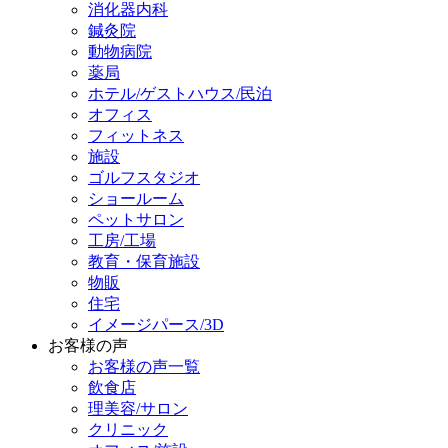
消化器内科
鍼灸院
動物病院
薬局
ホテル/ゲストハウス/民泊
オフィス
フィットネス
施設
ゴルフスタジオ
ショールーム
ペットサロン
工房/工場
教育・保育施設
物販
住宅
イメージパース/3D
お客様の声
お客様の声一覧
飲食店
理美容/サロン
クリニック