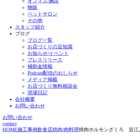
オフィス/施設
物販
ペットサロン
その他
スタッフ紹介
ブログ
ブログ一覧
お店づくりの豆知識
お知らせ/イベント
プレスリリース
補助金情報
Podcast配信のおしらせ
メディア掲載
お店づくり無料相談会
現場日記
会社概要
お問い合わせ
お問い合わせ
contact
HOME
施工事例
飲食店
焼肉/肉料理
焼肉ホルモンざくろ 近江