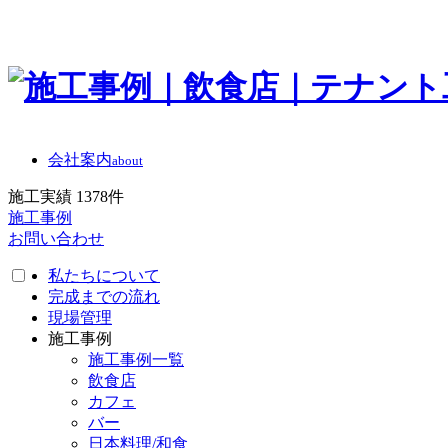
会社案内
about
施工実績
1378
件
施工事例
お問い合わせ
私たちについて
完成までの流れ
現場管理
施工事例
施工事例一覧
飲食店
カフェ
バー
日本料理/和食