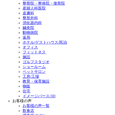
整骨院・整体院・接骨院
産婦人科医院
皮膚科
整形外科
消化器内科
鍼灸院
動物病院
薬局
ホテル/ゲストハウス/民泊
オフィス
フィットネス
施設
ゴルフスタジオ
ショールーム
ペットサロン
工房/工場
教育・保育施設
物販
住宅
イメージパース/3D
お客様の声
お客様の声一覧
飲食店