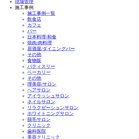
現場管理
施工事例
施工事例一覧
飲食店
カフェ
バー
日本料理/和食
焼肉/肉料理
居酒屋/ダイニングバー
その他
食物販
パティスリー
ベーカリー
その他
理美容/サロン
ヘアサロン
アイラッシュサロン
ネイルサロン
リラクゼーションサロン
ホワイトニングサロン
脱毛サロン
クリニック
歯科医院
美容クリニック