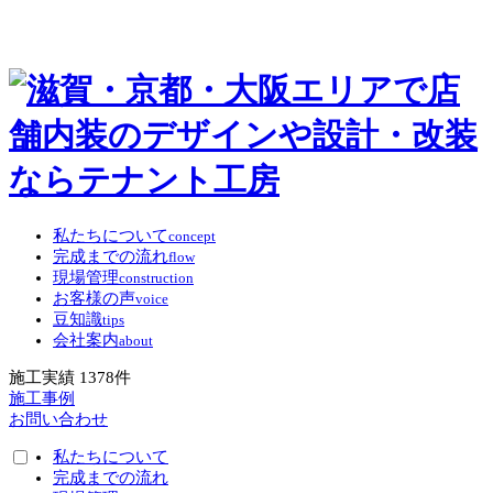
私たちについて
concept
完成までの流れ
flow
現場管理
construction
お客様の声
voice
豆知識
tips
会社案内
about
施工実績
1378
件
施工事例
お問い合わせ
私たちについて
完成までの流れ