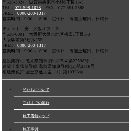
〒520-3024 滋賀県栗東市小柿5丁目13-5
TEL：
077-598-1078
FAX：077-551-2588
FREE：
0800-200-1317
営業時間：9:00～18:00 定休日：毎週土曜日、日曜日
テナント工房 大阪オフィス
〒530-0001 大阪府大阪市北区梅田1丁目1-3
大阪駅前第3ビル25F
FREE：
0800-200-1317
営業時間：9:00～18:00 定休日：毎週土曜日、日曜日
建設業許可:滋賀県知事 許可(特-4)第22598号
建築士事務所登録:滋賀県知事登録(ほ)第2216号
宅建業免許:国土交通大臣（1）第10356号
私たちについて
完成までの流れ
施工店舗マップ
施工事例