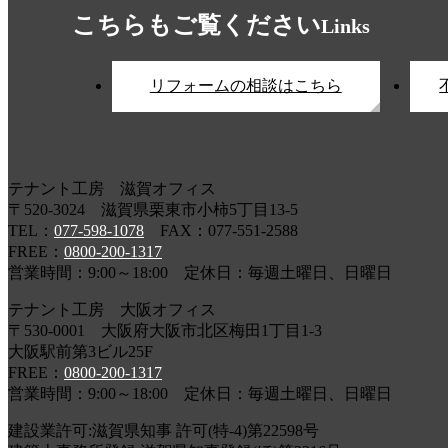
こちらもご覧ください
Links
リフォームの相談はこちら
テナント工房 滋賀オフィス
〒520-3024 滋賀県栗東市小柿5丁目13-5
TEL：
077-598-1078
FAX：077-551-2588
FREE：
0800-200-1317
営業時間：9:00～18:00 定休日：毎週土曜日、日曜日
テナント工房 大阪オフィス
〒530-0001 大阪府大阪市北区梅田1丁目1-3
大阪駅前第3ビル25F
FREE：
0800-200-1317
営業時間：9:00～18:00 定休日：毎週土曜日、日曜日
建設業許可:滋賀県知事 許可(特-4)第22598号