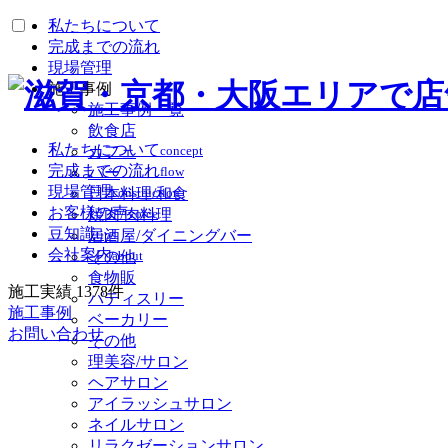
私たちについて
完成までの流れ
現場管理
施工事例
施工事例一覧
飲食店
私たちについて
concept
カフェ
完成までの流れ
flow
バー
現場管理
construction
日本料理/和食
お客様の声
voice
焼肉/肉料理
豆知識
tips
居酒屋/ダイニングバー
会社案内
about
その他
食物販
施工実績
1378
件
パティスリー
施工事例
ベーカリー
お問い合わせ
その他
理美容/サロン
ヘアサロン
アイラッシュサロン
ネイルサロン
リラクゼーションサロン