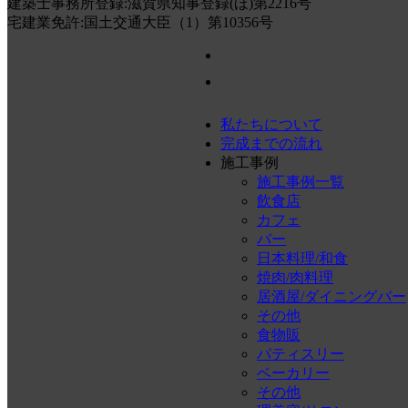
建築士事務所登録:滋賀県知事登録(ほ)第2216号
宅建業免許:国土交通大臣（1）第10356号
私たちについて
完成までの流れ
施工事例
施工事例一覧
飲食店
カフェ
バー
日本料理/和食
焼肉/肉料理
居酒屋/ダイニングバー
その他
食物販
パティスリー
ベーカリー
その他