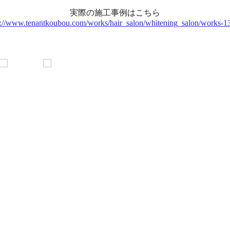
実際の施工事例はこちら
s://www.tenantkoubou.com/works/hair_salon/whitening_salon/works-1