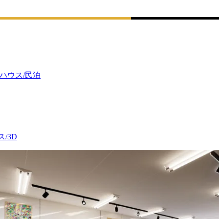
ハウス/民泊
/3D