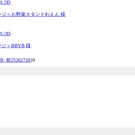
/3D
ージ＞お野菜スタンドわえん 様
/3D
ジ＞BBYB 様
頭
‹ 前
25
26
27
28
29