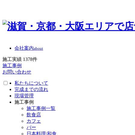
会社案内
about
施工実績
1378
件
施工事例
お問い合わせ
私たちについて
完成までの流れ
現場管理
施工事例
施工事例一覧
飲食店
カフェ
バー
日本料理/和食