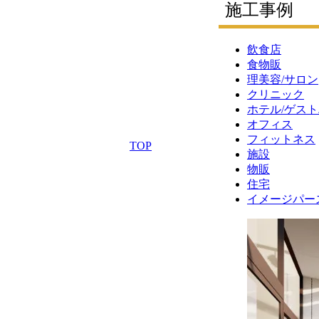
施工事例
飲食店
食物販
理美容/サロン
クリニック
ホテル/ゲスト
オフィス
フィットネス
TOP
施設
物販
住宅
イメージパース