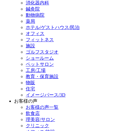
消化器内科
鍼灸院
動物病院
薬局
ホテル/ゲストハウス/民泊
オフィス
フィットネス
施設
ゴルフスタジオ
ショールーム
ペットサロン
工房/工場
教育・保育施設
物販
住宅
イメージパース/3D
お客様の声
お客様の声一覧
飲食店
理美容/サロン
クリニック