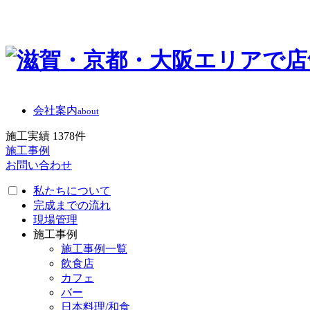
会社案内
about
施工実績
1378
件
施工事例
お問い合わせ
私たちについて
完成までの流れ
現場管理
施工事例
施工事例一覧
飲食店
カフェ
バー
日本料理/和食