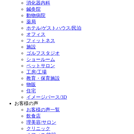
消化器内科
鍼灸院
動物病院
薬局
ホテル/ゲストハウス/民泊
オフィス
フィットネス
施設
ゴルフスタジオ
ショールーム
ペットサロン
工房/工場
教育・保育施設
物販
住宅
イメージパース/3D
お客様の声
お客様の声一覧
飲食店
理美容/サロン
クリニック